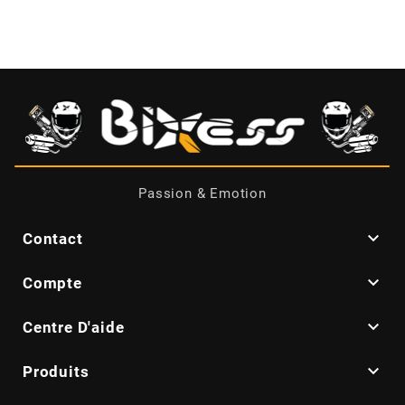
CHARVIN
CHOK
CIF
Passion & Emotion
CL BRAKES

Contact
CONTI

Compte
COOCASE

Centre D'aide

Produits
CST TIRES