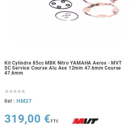
ADMISSION
ADMISSION
VISSERIE
ALLUMAGE
STICKERS
2
ECHAPPEMENT
ALLUMAGE
CARROSSERIE
EMBRAYAGE
2FAST
POSTE DE PILOTAGE
VARIATION
MOTEUR
TRANSMISSION
4
CHASSIS
TRANSMISSION
HAUT MOTEUR
REFROIDISSEMENT
4 STROKE PARTS
Kit Cylindre 85cc MBK Nitro YAMAHA Aerox - MVT
SC Service Course Alu Axe 12mm 47.6mm Course
47.6mm
RESERVOIR
REFROIDISSEMENT
ECHAPPEMENT
RESERVOIR
a
ECLAIRAGE
RESERVOIR
VILEBREQUIN
CARTER





ADAPTABLE
HM27
Réf :
FREINAGE
PEDALIER
ADMISSION
DÉMARRAGE
ADX
319,00 €
TTC
ROUE
POSTE DE PILOTAGE
ALLUMAGE
POSTE DE PILOTAGE