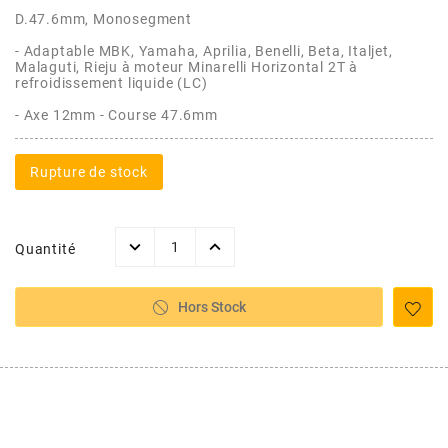
AFAM
D.47.6mm, Monosegment
CABLERIE
CHASSIS
VARIATION
CHASSIS
- Adaptable MBK, Yamaha, Aprilia, Benelli, Beta, Italjet,
AGP
Malaguti, Rieju à moteur Minarelli Horizontal 2T à
refroidissement liquide (LC)
STICKERS
FREINAGE
EMBRAYAGE
FREINAGE
- Axe 12mm - Course 47.6mm
AIRSAL
BON PLAN
CABLERIE
TRANSMISSION
ECLAIRAGE
Rupture de stock
AJP
MOTEUR SOLEX
ELECTRICITE
REFROIDISSEMENT
ELECTRICITE
ALGI
Quantité
PARTIE CYCLE SOLEX
RESERVOIR
CABLERIE
ALLPRO
Hors Stock
DEMARRAGE
CARROSSERIE
ALT-1
CARTER
AM6 ALL DAY
APRILIA