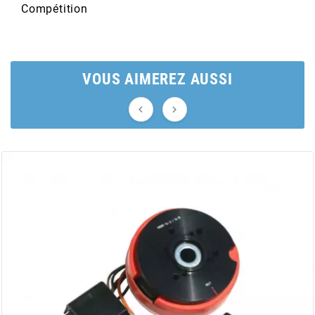
Compétition
BERING
BETA MOTOS
VOUS AIMEREZ AUSSI


BETA RACING
BIDALOT
BIHR
BIXESS
BOUCHET ENGINEERING