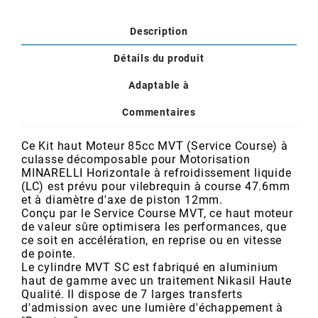
POSTE DE PILOTAGE
DERBI E3 ALL DAY
ARCHIVE
Description
Détails du produit
AREXONS
Adaptable à
ARIETE
Commentaires
Ce Kit haut Moteur 85cc MVT (Service Course) à
ARMLOCK
culasse décomposable pour Motorisation
MINARELLI Horizontale à refroidissement liquide
(LC) est prévu pour vilebrequin à course 47.6mm
ARTEIN
et à diamètre d'axe de piston 12mm.
Conçu par le Service Course MVT, ce haut moteur
de valeur sûre optimisera les performances, que
ARTEK
ce soit en accélération, en reprise ou en vitesse
de pointe.
Le cylindre MVT SC est fabriqué en aluminium
ATHENA
haut de gamme avec un traitement
Nikasil
Haute
Qualité. Il dispose de 7 larges transferts
d'admission avec une lumière d'échappement à