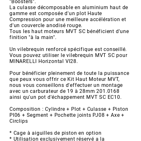
AUVRAY
"Boosters".
La culasse décomposable en aluminium haut de
gamme est composée d'un plot Haute
Compression pour une meilleure accélération et
AVOC
d'un couvercle anodisé rouge.
Tous les haut moteurs MVT SC bénéficient d'une
finition "à la main".
AXWIN
Un vilebrequin renforcé spécifique est conseillé.
Vous pouvez utiliser le vilebrequin MVT SC pour
b
MINARELLI Horizontal
VI28
.
Pour bénéficier pleinement de toute la puissance
BANDO
que peux vous offrir ce Kit Haut Moteur MVT,
nous vous conseillons d'effectuer un montage
avec un carburateur de 19 à 28mm
201.0168
ainsi qu'un pot d'échappement MVT SC
EC10
.
BARIKIT
Composition : Cylindre + Plot + Culasse + Piston
PI06
+ Segment + Pochette joints
PJ08
+ Axe +
BCD
Circlips
* Cage à aiguilles de piston en option
BELGOM
* Utilisation exclusivement réservé a la