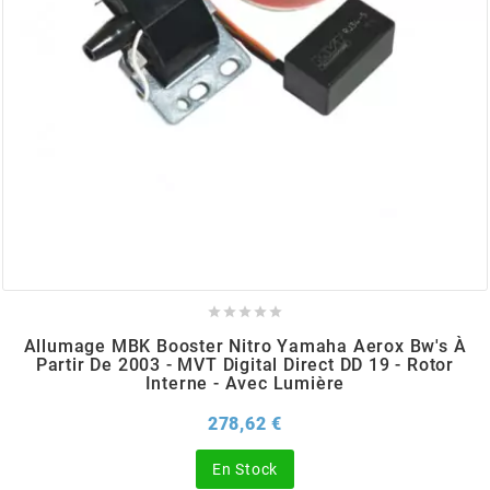
BRAIH
BRIDGESTONE
BRK
BUZZETTI
c





Allumage MBK Booster Nitro Yamaha Aerox Bw's À
C4
Partir De 2003 - MVT Digital Direct DD 19 - Rotor
Interne - Avec Lumière
CARENZI
Prix
278,62 €
En Stock
CHAMPION