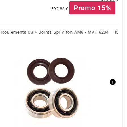
Promo 15%
692,83 €
Kit cylindre 80cc Malossi MHR Alu Minarelli AM6 50mm