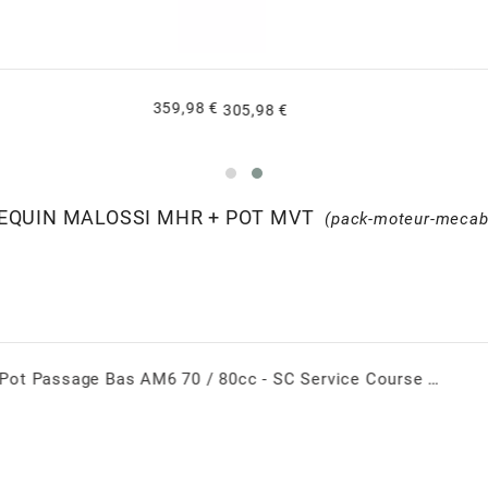
33,55 €
28,52 €
REQUIN MALOSSI MHR + POT MVT
(pack-moteur-mecab
Vilebrequin AM6 - MALOSSI RHQ