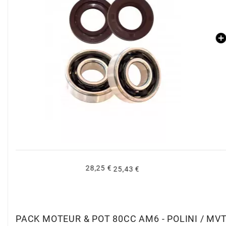
CHARVIN
CHOK
CIF
CL BRAKES
CONTI
359,98 €
323,98 €
COOCASE
CST TIRES
PACK MOTEUR & POT 80CC AM6 - POLINI / MV