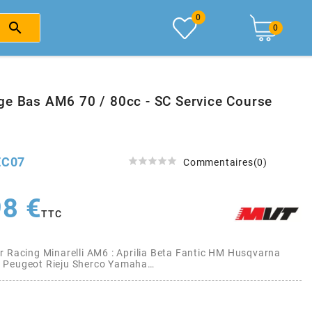
0

0
ge Bas AM6 70 / 80cc - SC Service Course
EC07





Commentaires(0)
98 €
TTC
r Racing Minarelli AM6 : Aprilia Beta Fantic HM Husqvarna
 Peugeot Rieju Sherco Yamaha…