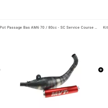
Kit Roulements C3 + Joints Spi Viton AM6 - MVT 6204