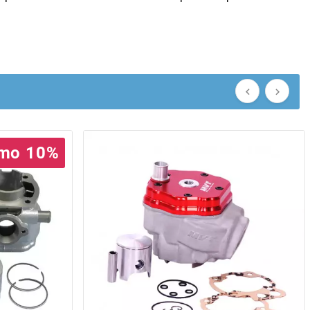


mo 10%