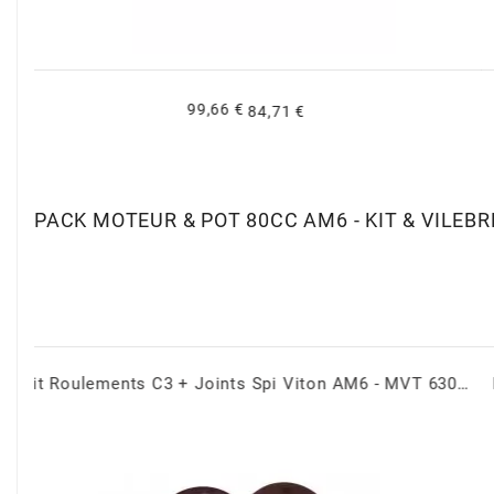
BRAIH
BRIDGESTONE
359,98 €
305,98 €
BRK
BUZZETTI
PACK MOTEUR & POT 80CC AM6 - KIT & VILEB
c
C4
Kit Roulements C3 + Joints Spi Viton AM6 - MVT 6303 + 6204
Pot Passage Bas AM6 70 / 80cc - SC Service Course MVT
CARENZI
CHAMPION