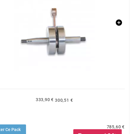
321,90 €
289,71 €
785,60 €
er Ce Pack