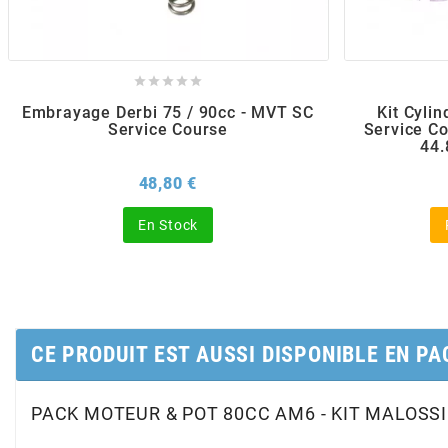
AUVRAY
AVOC





Embrayage Derbi 75 / 90cc - MVT SC
Kit Cyli
AXWIN
Service Course
Service C
44
Prix
48,80 €
b
En Stock
BANDO
BARIKIT
CE PRODUIT EST AUSSI DISPONIBLE EN PA
BCD
PACK MOTEUR & POT 80CC AM6 - KIT MALOSSI
BELGOM