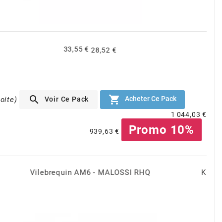
321,90 €
273,62 €


Acheter Ce Pack
Voir Ce Pack
oite)
1 044,03 €
Promo 10%
939,63 €
Kit cylindre 80cc Malossi MHR Alu Minarelli AM6 50mm