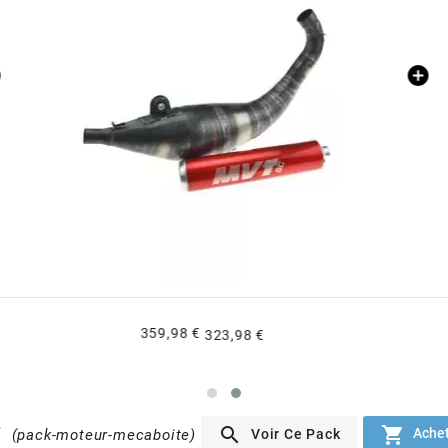
333,90 €
300,51 €
T


Achet
Voir Ce Pack
(pack-moteur-mecaboite)