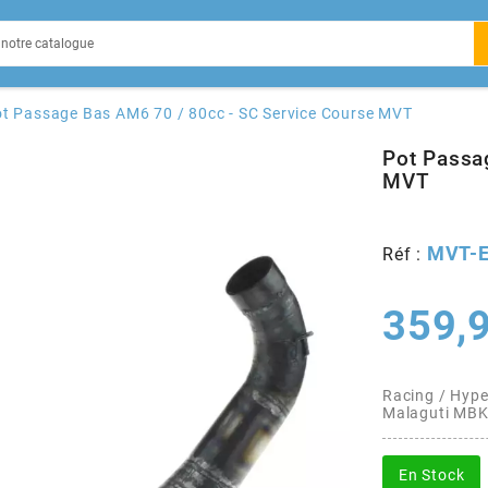
EIN
t Passage Bas AM6 70 / 80cc - SC Service Course MVT
Pot Passa
MVT
X
MVT-
Réf :
359,
Racing / Hype
Malaguti MBK
En Stock