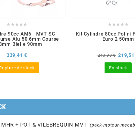










ndre 90cc AM6 - MVT SC
Kit Cylindre 80cc Polini 
ourse Alu 50.6mm Course
Euro 2 50mm
.8mm Bielle 90mm
Prix
Prix
339,41 €
219,51
243,90 €
de
base
Rupture de stock
En stock
CK
 MHR + POT & VILEBREQUIN MVT
(pack-moteur-mecab