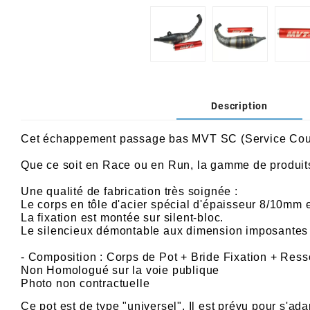
AFAM
CABLERIE
CHASSIS
VARIATION
CHASSIS
AGP
STICKERS
FREINAGE
EMBRAYAGE
FREINAGE
AIRSAL
Description
BON PLAN
CABLERIE
TRANSMISSION
ECLAIRAGE
AJP
Cet échappement passage bas MVT SC (Service Cours
MOTEUR SOLEX
ELECTRICITE
REFROIDISSEMENT
ELECTRICITE
ALGI
Que ce soit en Race ou en Run, la gamme de produit
PARTIE CYCLE SOLEX
RESERVOIR
CABLERIE
Une qualité de fabrication très soignée :
Le corps en tôle d'acier spécial d'épaisseur 8/10mm e
ALLPRO
La fixation est montée sur silent-bloc.
DEMARRAGE
CARROSSERIE
Le silencieux démontable aux dimension imposantes
ALT-1
- Composition : Corps de Pot + Bride Fixation + Res
CARTER
AM6 ALL DAY
Non Homologué sur la voie publique
Photo non contractuelle
APRILIA
Ce pot est de type "universel". Il est prévu pour s'ad