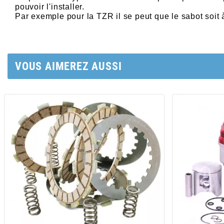
POSTE DE PILOTAGE
DERBI E3 ALL DAY
pouvoir l'installer.
ARCHIVE
Par exemple pour la TZR il se peut que le sabot soit 
AREXONS
VOUS AIMEREZ AUSSI
ARIETE
ARMLOCK
ARTEIN
ARTEK
ATHENA