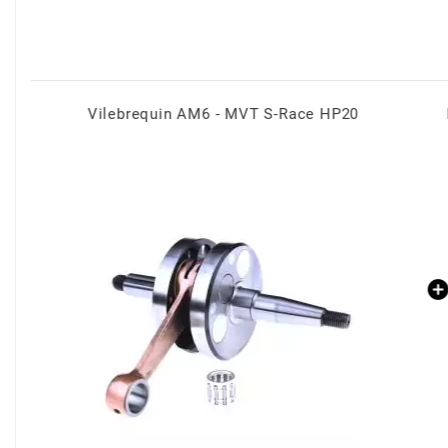
BERING
BETA MOTOS
Pot Passage Bas AM6 70 / 80cc - SC Service Course MVT
BETA RACING
BIDALOT
BIHR
BIXESS
BOUCHET ENGINEERING