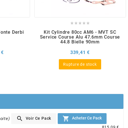





Fonte Derbi
Kit Cylindre 80cc AM6 - MVT SC
Service Course Alu 47.6mm Course
44.8 Bielle 90mm
Prix
Prix
 €
339,41 €
Rupture de stock


Acheter Ce Pack
Voir Ce Pack
oite)
815,09 €