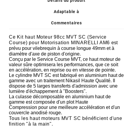
Détails du produit
POSTE DE PILOTAGE
DERBI E3 ALL DAY
ARCHIVE
Adaptable à
Commentaires
AREXONS
Ce Kit haut Moteur 98cc MVT SC (Service
Course) pour Motorisation MINARELLI AM6
est
ARIETE
prévu pour vilebrequin à course longue 49mm et à
diamètre d'axe de piston d'origine.
Conçu par le Service Course MVT, ce haut moteur de
ARMLOCK
valeur sûre optimisera les performances, que ce soit
en accélération, en reprise ou en vitesse de pointe.
Le cylindre MVT SC est fabriqué en aluminium haut de
ARTEIN
gamme avec un traitement Nikasil Haute Qualité. Il
dispose de 5 larges transferts d'admission avec une
lumière d'échappement à "Boosters".
La culasse décomposable en aluminium haut de
ARTEK
gamme est composée d'un plot Haute
Compression pour une meilleure accélération et d'un
couvercle anodisé rouge.
ATHENA
Tous les haut moteurs MVT SC bénéficient d'une
finition "à la main".