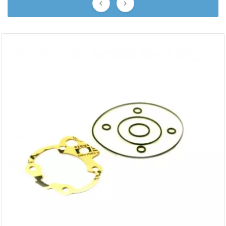


BERING
BETA MOTOS
BETA RACING
BIDALOT
BIHR
BIXESS
BOUCHET ENGINEERING