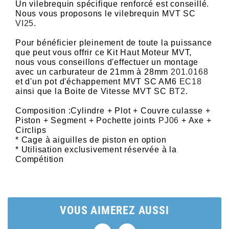
AUVRAY
Un vilebrequin spécifique renforcé est conseillé.
Nous vous proposons le vilebrequin MVT SC
VI25
.
AVOC
Pour bénéficier pleinement de toute la puissance
que peut vous offrir ce Kit Haut Moteur MVT,
nous vous conseillons d'effectuer un montage
AXWIN
avec un carburateur de 21mm à 28mm
201.0168
et d'un pot d'échappement MVT SC AM6
EC18
ainsi que la Boite de Vitesse MVT SC
BT2
.
b
Composition :Cylindre + Plot + Couvre culasse +
Piston + Segment + Pochette joints
PJ06
+ Axe +
BANDO
Circlips
* Cage à aiguilles de piston en option
* Utilisation exclusivement réservée à la
BARIKIT
Compétition
BCD
VOUS AIMEREZ AUSSI
BELGOM