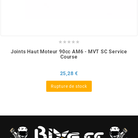
BRAIH
BRIDGESTONE
BRK





Joints Haut Moteur 90cc AM6 - MVT SC Service
Course
BUZZETTI
Prix
25,28 €
c
Rupture de stock
C4
CARENZI
CHAMPION