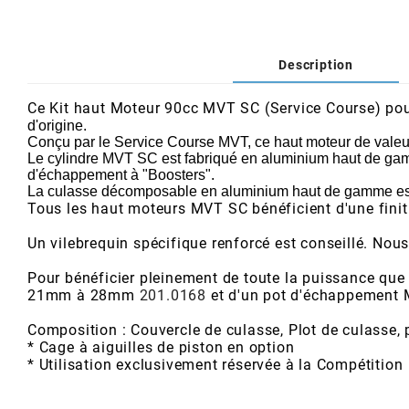
AFAM
CABLERIE
CHASSIS
VARIATION
CHASSIS
AGP
Description
STICKERS
FREINAGE
EMBRAYAGE
FREINAGE
AIRSAL
Ce Kit haut Moteur 90cc MVT SC (Service Course) p
d'origine.
BON PLAN
CABLERIE
TRANSMISSION
ECLAIRAGE
Conçu par le Service Course MVT, ce haut moteur de valeur 
Le cylindre MVT SC est fabriqué en aluminium haut de gamm
AJP
d'échappement à "Boosters".
La culasse décomposable en aluminium haut de gamme est 
MOTEUR SOLEX
ELECTRICITE
REFROIDISSEMENT
ELECTRICITE
Tous les haut moteurs MVT SC bénéficient d'une finiti
ALGI
Un vilebrequin spécifique renforcé est conseillé. No
PARTIE CYCLE SOLEX
RESERVOIR
CABLERIE
ALLPRO
Pour bénéficier pleinement de toute la puissance que
21mm à 28mm
201.0168
et d'un pot d'échappemen
DEMARRAGE
CARROSSERIE
ALT-1
Composition : Couvercle de culasse, Plot de culasse, 
* Cage à aiguilles de piston en option
CARTER
AM6 ALL DAY
* Utilisation exclusivement réservée à la Compétition
APRILIA