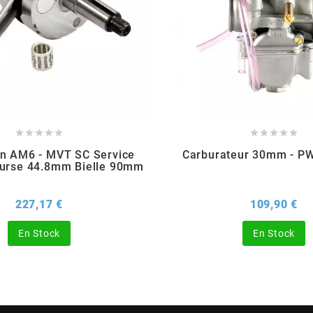










in AM6 - MVT SC Service
Carburateur 30mm - P
ourse 44.8mm Bielle 90mm
Prix
Pri
227,17 €
109,90 €
En Stock
En Stock