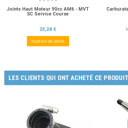
AUVRAY
Joints Haut Moteur 90cc AM6 - MVT
Carburat
SC Service Course
AVOC
Prix
P
25,28 €
AXWIN
Rupture de stock
b
BANDO
LES CLIENTS QUI ONT ACHETÉ CE PRODUI
BARIKIT
BCD
BELGOM