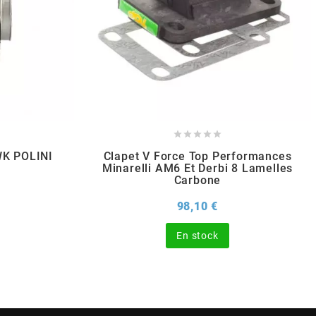





WK POLINI
Clapet V Force Top Performances
Minarelli AM6 Et Derbi 8 Lamelles
Carbone
x
Prix
98,10 €
En stock