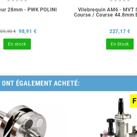
eur 28mm - PWK POLINI
Vilebrequin AM6 - MVT 
Course / Course 44.8mm 
rix
Prix
Pri
98,91 €
227,17 €
109,90 €
de
base
En stock
En Stock
T ONT ÉGALEMENT ACHETÉ:
F