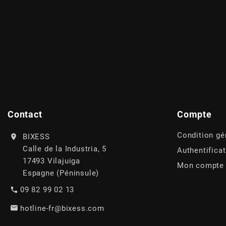
BRAIH
BRIDGESTONE
BRK
BUZZETTI
Contact
Compte
c
Condition gé
BIXESS
Calle de la Industria, 5
Authentifica
17493 Vilajuiga
C4
Mon compte
Espagne (Péninsule)
09 82 99 02 13
CARENZI
hotline-fr@bixess.com
CHAMPION