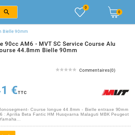
0

0
m Bielle 90mm
dre 90cc AM6 - MVT SC Service Course Alu
ourse 44.8mm Bielle 90mm





Commentaires(0)
41 €
TTC
Monosegment
- Course longue
44.8mm - Bielle entraxe 90mm
M6 : Aprilia Beta Fantic HM Husqvarna Malaguti MBK Peugeot
o Yamaha…