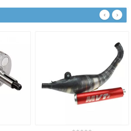






