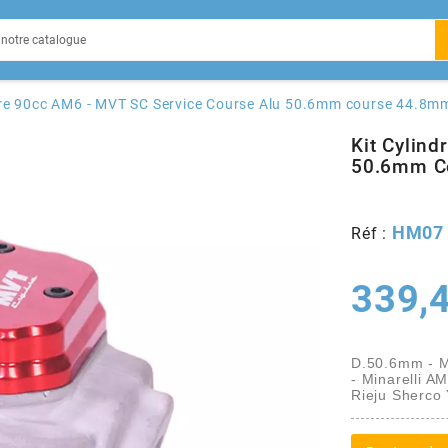
EIN
dre 90cc AM6 - MVT SC Service Course Alu 50.6mm course 44.8m
Kit Cylin
50.6mm C
X
HM07
Réf :
339,
D.50.6mm - 
- Minarelli A
Rieju Sherc