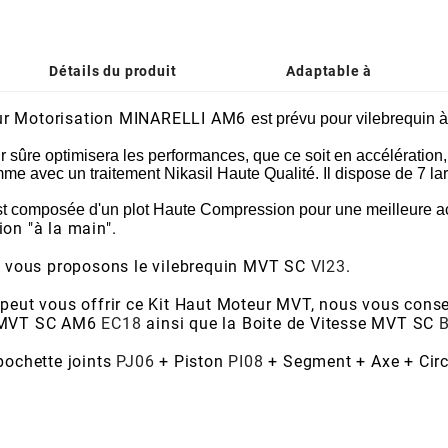
Détails du produit
Adaptable à
our Motorisation MINARELLI AM6
est prévu pour vilebrequin 
sûre optimisera les performances, que ce soit en accélération, 
e avec un traitement Nikasil Haute Qualité. Il dispose de 7 lar
composée d'un plot Haute Compression pour une meilleure acc
on "à la main".
us vous proposons le vilebrequin MVT SC
VI23
.
 peut vous offrir ce Kit Haut Moteur MVT, nous vous cons
t MVT SC AM6
EC18
ainsi que la Boite de Vitesse MVT SC
pochette joints
PJ06
+ Piston
PI08
+ Segment + Axe + Circ