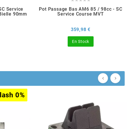
SC Service
Pot Passage Bas AM6 85 / 98cc - SC
Bielle 90mm
Service Course MVT
x
Prix
359,98 €
En Stock


lash 0%