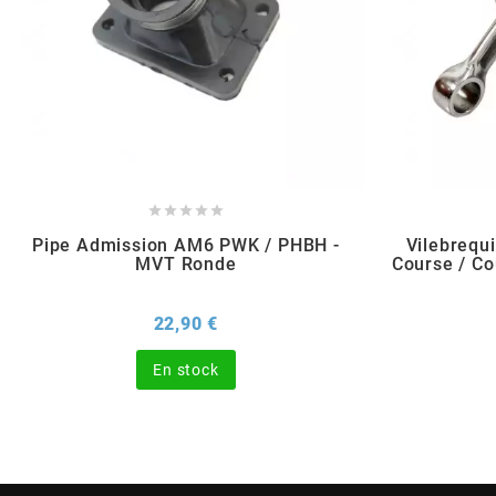
BERING
BETA MOTOS
BETA RACING





Pipe Admission AM6 PWK / PHBH -
Vilebrequ
BIDALOT
MVT Ronde
Course / C
BIHR
Prix
22,90 €
En stock
BIXESS
BOUCHET ENGINEERING