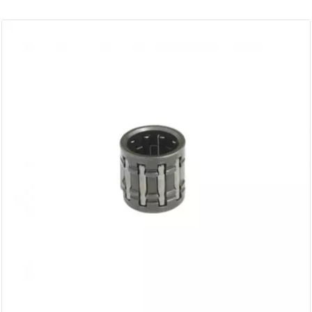
AUVRAY
AVOC
AXWIN
b
BANDO
BARIKIT
BCD
BELGOM