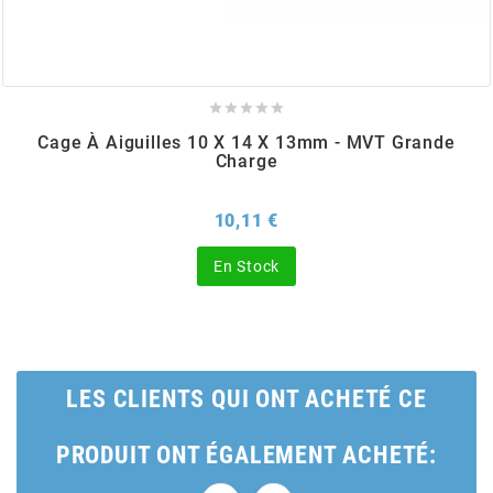
BERING





BETA MOTOS
Cage À Aiguilles 10 X 14 X 13mm - MVT Grande
Charge
BETA RACING
Prix
10,11 €
BIDALOT
En Stock
BIHR
BIXESS
LES CLIENTS QUI ONT ACHETÉ CE
BOUCHET ENGINEERING
PRODUIT ONT ÉGALEMENT ACHETÉ: