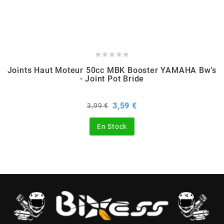
CHARVIN





CHOK
Joints Haut Moteur 50cc MBK Booster YAMAHA Bw's
- Joint Pot Bride
CIF
Prix
Prix
3,59 €
3,99 €
de
CL BRAKES
base
En Stock
CONTI
COOCASE
CST TIRES