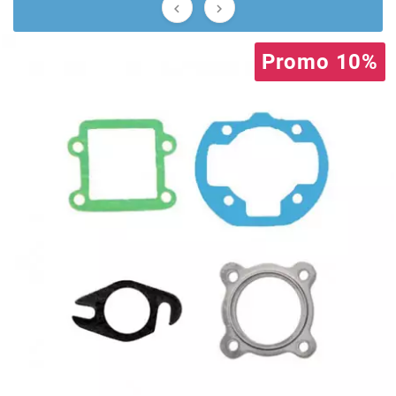


BRAIH
Promo 10%
BRIDGESTONE
BRK
BUZZETTI
c
C4
CARENZI
CHAMPION