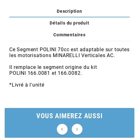
POSTE DE PILOTAGE
DERBI E3 ALL DAY
ARCHIVE
Description
Détails du produit
AREXONS
Commentaires
ARIETE
Ce Segment POLINI 70cc est adaptable sur toutes
les motorisations MINARELLI Verticales AC.
ARMLOCK
Il remplace le segment origine du kit
POLINI
166.0081
et
166.0082
.
ARTEIN
*Livré à l'unité
ARTEK
VOUS AIMEREZ AUSSI
ATHENA

