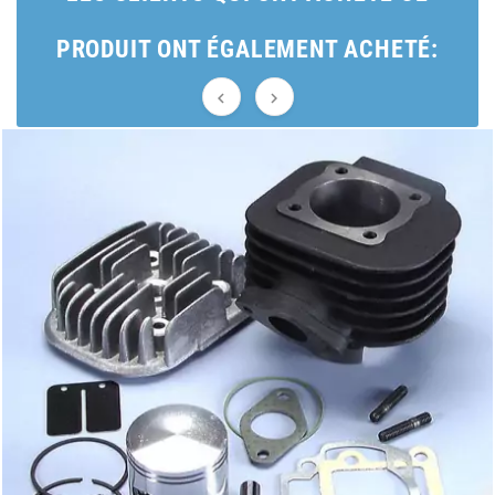
BRAIH
PRODUIT ONT ÉGALEMENT ACHETÉ:
BRIDGESTONE


BRK
BUZZETTI
c
C4
CARENZI
CHAMPION