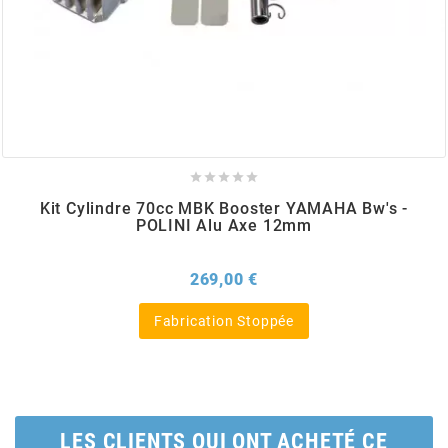
BERING
BETA MOTOS
BETA RACING





Kit Cylindre 70cc MBK Booster YAMAHA Bw's -
BIDALOT
POLINI Alu Axe 12mm
Prix
269,00 €
BIHR
Fabrication Stoppée
BIXESS
BOUCHET ENGINEERING
LES CLIENTS QUI ONT ACHETÉ CE