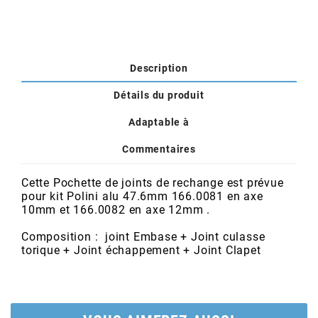
POSTE DE PILOTAGE
DERBI E3 ALL DAY
ARCHIVE
AREXONS
Description
Détails du produit
ARIETE
Adaptable à
ARMLOCK
Commentaires
Cette Pochette de joints de rechange est prévue
ARTEIN
pour kit Polini alu 47.6mm 166.0081 en axe
10mm et 166.0082 en axe 12mm .
ARTEK
Composition :
joint Embase + Joint culasse
torique + Joint échappement + Joint Clapet
ATHENA