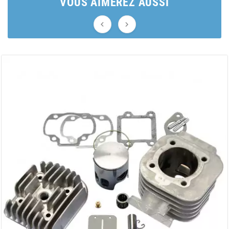
VOUS AIMEREZ AUSSI
AUVRAY


AVOC
AXWIN
b
BANDO
BARIKIT
BCD
BELGOM