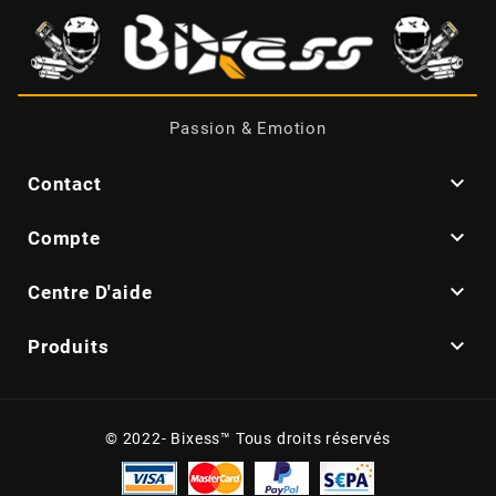
CYCLUS TOOLS
d
Passion & Emotion
D.I.D

Contact
DAYCO

Compte

Centre D'aide
DEESTONE

Produits
DELI TIRE
DELLORTO
© 2022- Bixess™ Tous droits réservés