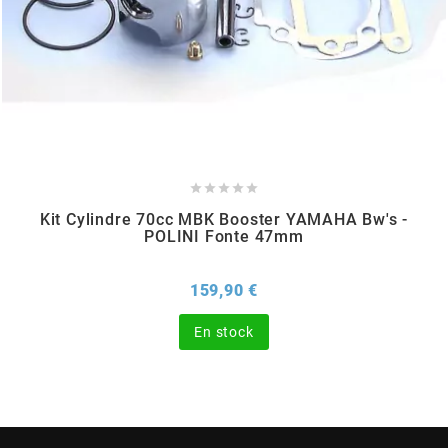
CHARVIN
CHOK
CIF





Kit Cylindre 70cc MBK Booster YAMAHA Bw's -
CL BRAKES
POLINI Fonte 47mm
Prix
159,90 €
CONTI
En stock
COOCASE
CST TIRES