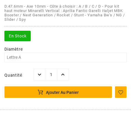
AFAM
D.47.6mm - Axe 10mm - Côte à choisir : A / B / C / D - Pour kit
CABLERIE
CHASSIS
VARIATION
CHASSIS
haut moteur Minarelli Vertical : Aprilia Fantic Garelli Italjet MBK
Booster / Next Generation / Rocket / Stunt - Yamaha Bw's / NG /
AGP
Slider / Spy
STICKERS
FREINAGE
EMBRAYAGE
FREINAGE
AIRSAL
En Stock
BON PLAN
CABLERIE
TRANSMISSION
ECLAIRAGE
Diamètre
AJP
MOTEUR SOLEX
ELECTRICITE
REFROIDISSEMENT
ELECTRICITE
ALGI
Quantité
PARTIE CYCLE SOLEX
RESERVOIR
CABLERIE
ALLPRO
Ajouter Au Panier
DEMARRAGE
CARROSSERIE
ALT-1
CARTER
AM6 ALL DAY
APRILIA