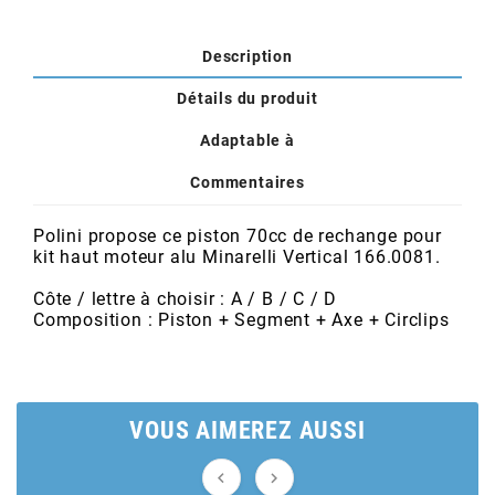
POSTE DE PILOTAGE
DERBI E3 ALL DAY
ARCHIVE
Description
Détails du produit
AREXONS
Adaptable à
ARIETE
Commentaires
ARMLOCK
Polini propose ce piston 70cc de rechange pour
kit haut moteur alu Minarelli Vertical 166.0081.
Côte / lettre à choisir : A / B / C / D
ARTEIN
Composition : Piston + Segment + Axe + Circlips
ARTEK
VOUS AIMEREZ AUSSI
ATHENA

