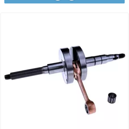
AUVRAY
AVOC
AXWIN
b
BANDO
BARIKIT
BCD
BELGOM