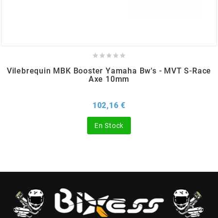
BERING
BETA MOTOS





Vilebrequin MBK Booster Yamaha Bw's - MVT S-Race
BETA RACING
Axe 10mm
Prix
102,16 €
BIDALOT
En Stock
BIHR
BIXESS
BOUCHET ENGINEERING