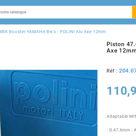
EIN
MBK Booster YAMAHA Bw's - POLINI Alu Axe 12mm
Piston 47
Axe 12m
X
204.0
Réf :
110,
Adaptable MI
- D.47,6mm -