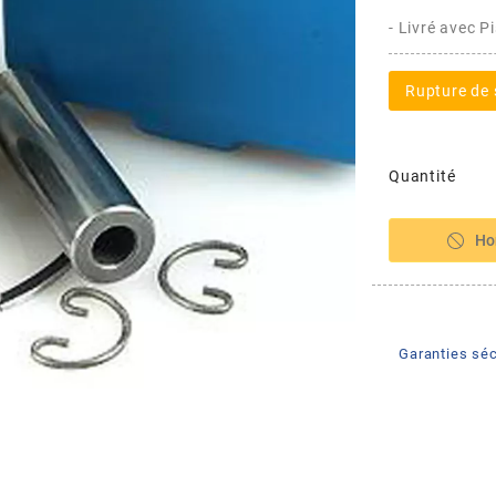
- Livré avec P
Rupture de 
Quantité
Ho
Garanties séc