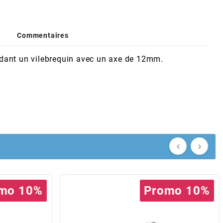
Commentaires
dant un vilebrequin avec un axe de 12mm.


mo 10%
Promo 10%