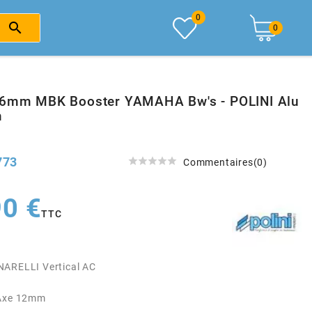
0

0
.6mm MBK Booster YAMAHA Bw's - POLINI Alu
m
773





Commentaires(0)
90 €
TTC
NARELLI Vertical AC
 Axe 12mm