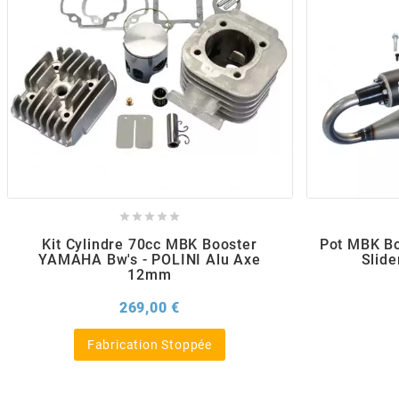
POSTE DE PILOTAGE
DERBI E3 ALL DAY
ARCHIVE
AREXONS
ARIETE
ARMLOCK





ARTEIN
Kit Cylindre 70cc MBK Booster
Pot MBK Bo
YAMAHA Bw's - POLINI Alu Axe
Slide
12mm
ARTEK
Prix
269,00 €
Fabrication Stoppée
ATHENA