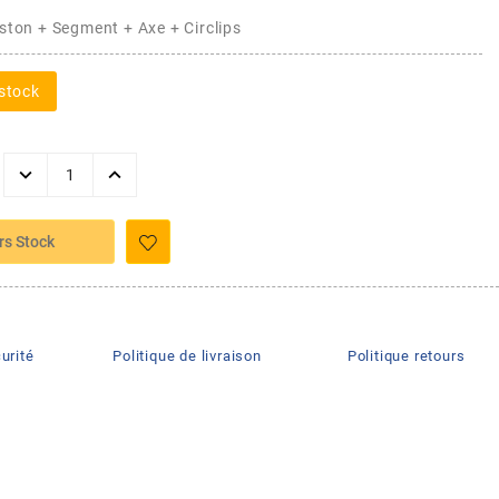
iston + Segment + Axe + Circlips
stock
rs Stock
urité
Politique de livraison
Politique retours