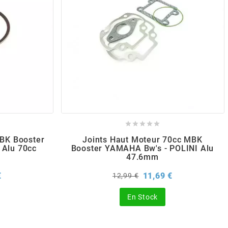





BK Booster
Joints Haut Moteur 70cc MBK
 Alu 70cc
Booster YAMAHA Bw's - POLINI Alu
47.6mm
Prix
Prix
Prix
€
11,69 €
12,99 €
de
base
En Stock