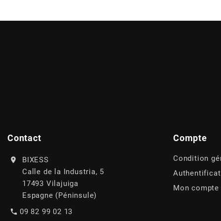
AUVRAY
AVOC
AXWIN
b
BANDO
Contact
Compte
BARIKIT
Condition gé
BIXESS
Calle de la Industria, 5
Authentifica
BCD
17493 Vilajuiga
Mon compte
Espagne (Péninsule)
09 82 99 02 13
BELGOM