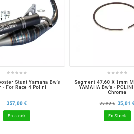










oster Stunt Yamaha Bw's
Segment 47.60 X 1mm M
r - For Race 4 Polini
YAMAHA Bw's - POLINI
Chrome
Prix
Prix
357,00 €
35,01 
38,90 €
de
base
En stock
En Stock