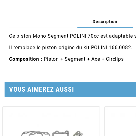
AFAM
CABLERIE
CHASSIS
VARIATION
CHASSIS
AGP
Description
STICKERS
FREINAGE
EMBRAYAGE
FREINAGE
AIRSAL
Ce piston Mono Segment POLINI 70cc est adaptable s
BON PLAN
CABLERIE
TRANSMISSION
ECLAIRAGE
Il remplace le piston origine du kit POLINI
166.0082
.
AJP
Composition :
Piston + Segment + Axe + Circlips
MOTEUR SOLEX
ELECTRICITE
REFROIDISSEMENT
ELECTRICITE
ALGI
PARTIE CYCLE SOLEX
RESERVOIR
CABLERIE
VOUS AIMEREZ AUSSI
ALLPRO
DEMARRAGE
CARROSSERIE
ALT-1
CARTER
AM6 ALL DAY
APRILIA