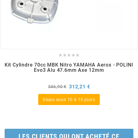
BERING
BETA MOTOS
BETA RACING





Kit Cylindre 70cc MBK Nitro YAMAHA Aerox - POLINI
BIDALOT
Evo3 Alu 47.6mm Axe 12mm
Prix
Prix
312,21 €
BIHR
346,90 €
de
base
Dispo sous 10 à 15 jours
BIXESS
BOUCHET ENGINEERING
LES CLIENTS QUI ONT ACHETÉ CE