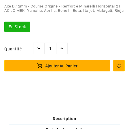
AFAM
Axe D.12mm - Course Origine - Renforcé Minarelli Horizontal 2T
CABLERIE
CHASSIS
VARIATION
CHASSIS
AC LC MBK, Yamaha, Aprilia, Benelli, Beta, Italjet, Malaguti, Rieju
AGP
En Stock
STICKERS
FREINAGE
EMBRAYAGE
FREINAGE
AIRSAL
BON PLAN
CABLERIE
TRANSMISSION
ECLAIRAGE
Quantité
AJP
MOTEUR SOLEX
ELECTRICITE
REFROIDISSEMENT
ELECTRICITE
Ajouter Au Panier
ALGI
PARTIE CYCLE SOLEX
RESERVOIR
CABLERIE
ALLPRO
DEMARRAGE
CARROSSERIE
ALT-1
CARTER
AM6 ALL DAY
Description
APRILIA