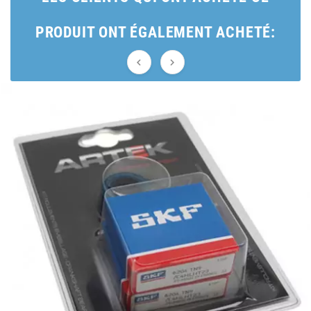
BRAIH
PRODUIT ONT ÉGALEMENT ACHETÉ:
BRIDGESTONE


BRK
BUZZETTI
c
C4
CARENZI
CHAMPION