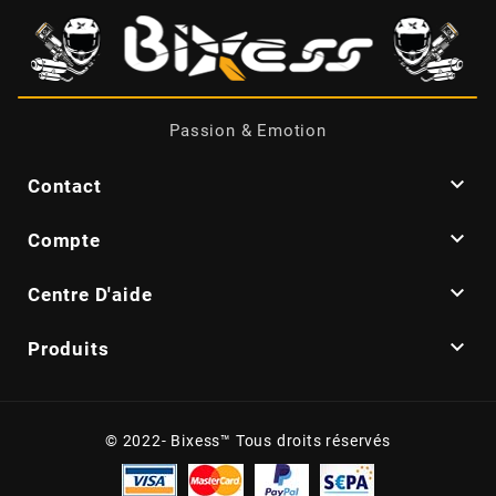
CYCLUS TOOLS
d
Passion & Emotion
D.I.D

Contact
DAYCO

Compte

Centre D'aide
DEESTONE

Produits
DELI TIRE
DELLORTO
© 2022- Bixess™ Tous droits réservés