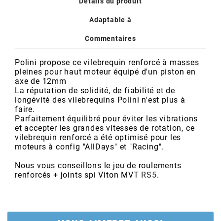
POSTE DE PILOTAGE
DERBI E3 ALL DAY
Détails du produit
ARCHIVE
Adaptable à
Commentaires
AREXONS
Polini propose ce vilebrequin renforcé à masses
pleines pour haut moteur équipé d'un piston en
ARIETE
axe de 12mm
La réputation de solidité, de fiabilité et de
longévité des vilebrequins Polini n'est plus à
ARMLOCK
faire.
Parfaitement équilibré pour éviter les vibrations
et accepter les grandes vitesses de rotation, ce
ARTEIN
vilebrequin renforcé a été optimisé pour les
moteurs à config "AllDays" et "Racing".
ARTEK
Nous vous conseillons le jeu de roulements
renforcés + joints spi Viton MVT
RS5
.
ATHENA