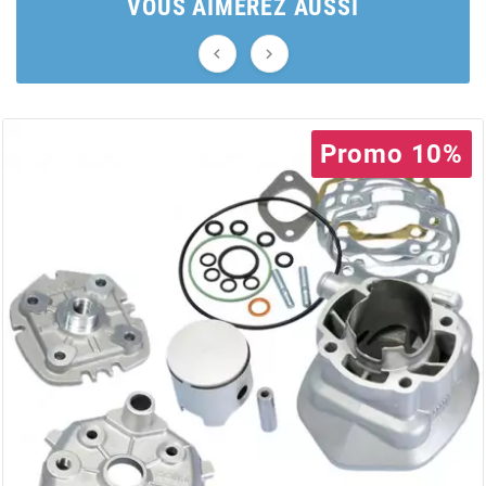
AUVRAY
VOUS AIMEREZ AUSSI


AVOC
AXWIN
Promo 10%
b
BANDO
BARIKIT
BCD
BELGOM