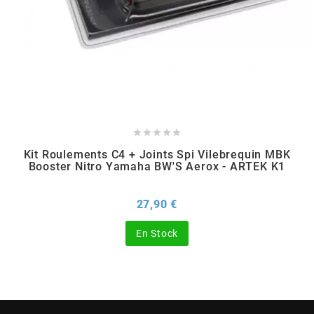
CHARVIN
CHOK
CIF





Kit Roulements C4 + Joints Spi Vilebrequin MBK
CL BRAKES
Booster Nitro Yamaha BW'S Aerox - ARTEK K1
Prix
27,90 €
CONTI
En Stock
COOCASE
CST TIRES