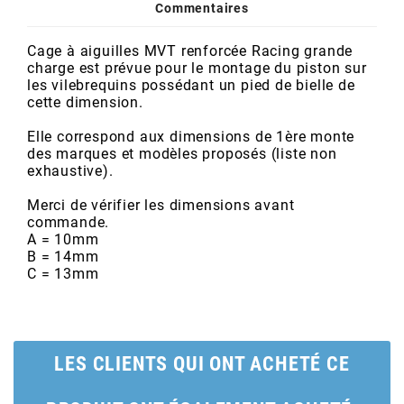
POSTE DE PILOTAGE
DERBI E3 ALL DAY
Commentaires
ARCHIVE
Cage à aiguilles MVT renforcée Racing grande
charge est prévue pour le montage du piston sur
AREXONS
les vilebrequins possédant un pied de bielle de
cette dimension.
ARIETE
Elle correspond aux dimensions de 1ère monte
des marques et modèles proposés (liste non
exhaustive).
ARMLOCK
Merci de vérifier les dimensions avant
commande.
A = 10mm
ARTEIN
B = 14mm
C = 13mm
ARTEK
ATHENA
LES CLIENTS QUI ONT ACHETÉ CE