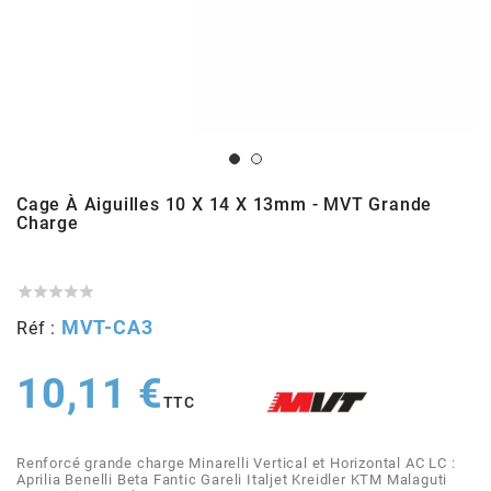
ADMISSION
ADMISSION
VISSERIE
ALLUMAGE
STICKERS
2
ECHAPPEMENT
ALLUMAGE
CARROSSERIE
EMBRAYAGE
2FAST
POSTE DE PILOTAGE
VARIATION
MOTEUR
TRANSMISSION
4
Cage À Aiguilles 10 X 14 X 13mm - MVT Grande
CHASSIS
TRANSMISSION
HAUT MOTEUR
REFROIDISSEMENT
4 STROKE PARTS
Charge
RESERVOIR
REFROIDISSEMENT
ECHAPPEMENT
RESERVOIR

a




MVT-CA3
Réf :
ECLAIRAGE
RESERVOIR
VILEBREQUIN
CARTER
ADAPTABLE
10,11 €
FREINAGE
PEDALIER
ADMISSION
DÉMARRAGE
TTC
ADX
Renforcé grande charge Minarelli Vertical et Horizontal AC LC :
ROUE
POSTE DE PILOTAGE
ALLUMAGE
POSTE DE PILOTAGE
Aprilia Benelli Beta Fantic Gareli Italjet Kreidler KTM Malaguti