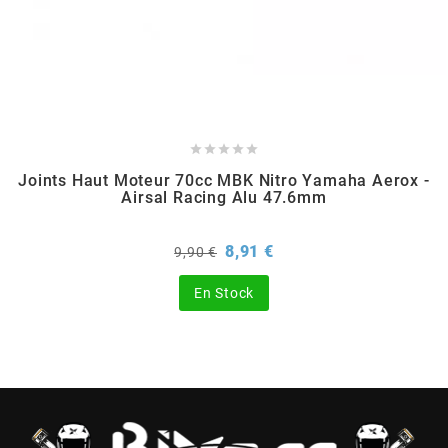
BERING
BETA MOTOS





BETA RACING
Joints Haut Moteur 70cc MBK Nitro Yamaha Aerox -
Airsal Racing Alu 47.6mm
BIDALOT
Prix
Prix
8,91 €
9,90 €
de
BIHR
base
En Stock
BIXESS
BOUCHET ENGINEERING