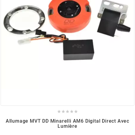
BRAIH
BRIDGESTONE
BRK
BUZZETTI
c
C4





CARENZI
Allumage MVT DD Minarelli AM6 Digital Direct Avec
Lumière
CHAMPION