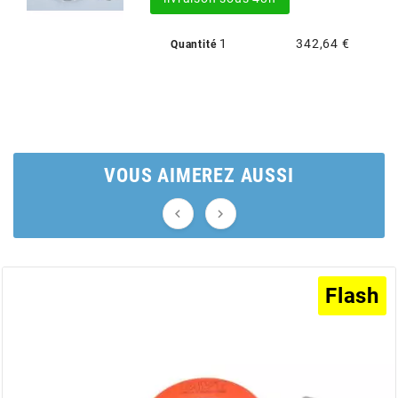
BERING
1
342,64 €
Quantité
BETA MOTOS
BETA RACING
VOUS AIMEREZ AUSSI
BIDALOT


BIHR
Flash
BIXESS
BOUCHET ENGINEERING