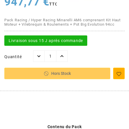
947,77 €
AFAM
TTC
CABLERIE
CHASSIS
VARIATION
CHASSIS
AGP
Pack Racing / Hyper Racing Minarelli AM6 comprenant Kit Haut
Moteur + Vilebrequin & Roulements + Pot Big Evolution 94cc
STICKERS
FREINAGE
EMBRAYAGE
FREINAGE
AIRSAL
Livraison sous 15 J après commande
BON PLAN
CABLERIE
TRANSMISSION
ECLAIRAGE
AJP
Quantité
MOTEUR SOLEX
ELECTRICITE
REFROIDISSEMENT
ELECTRICITE
ALGI
Hors Stock
PARTIE CYCLE SOLEX
RESERVOIR
CABLERIE
ALLPRO
DEMARRAGE
CARROSSERIE
ALT-1
CARTER
AM6 ALL DAY
APRILIA
Contenu du Pack