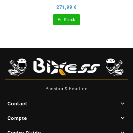
Prix
271,99 €
CHARVIN
En Stock
CHOK
CIF
CL BRAKES
CONTI
Passion & Emotion

Contact
COOCASE

Compte
CST TIRES

Centre D'aide