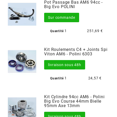
AUVRAY
Pot Passage Bas AM6 94cc -
Big Evo POLINI
AVOC
Sur commande
1
251,69 €
Quantité
AXWIN
Kit Roulements C4 + Joints Spi
b
Viton AM6 - Polini 6303
livraison sous 48h
BANDO
1
24,57 €
Quantité
BARIKIT
BCD
Kit Cylindre 94cc AM6 - Polini
Big Evo Course 44mm Bielle
95mm Axe 13mm
BELGOM
livraison sous 48h