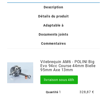
POSTE DE PILOTAGE
DERBI E3 ALL DAY
ARCHIVE
Description
Détails du produit
AREXONS
Adaptable à
Documents joints
ARIETE
Commentaires
ARMLOCK
Vilebrequin AM6 - POLINI Big
ARTEIN
Evo 94cc Course 44mm Bielle
95mm Axe 13mm
ARTEK
livraison sous 48h
1
328,87 €
Quantité
ATHENA