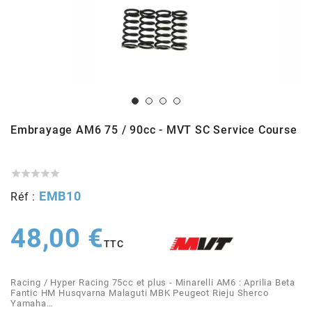
ADMISSION
ADMISSION
VISSERIE
ALLUMAGE
STICKERS
2
ECHAPPEMENT
ALLUMAGE
CARROSSERIE
EMBRAYAGE
2FAST
POSTE DE PILOTAGE
VARIATION
MOTEUR
TRANSMISSION
4
Embrayage AM6 75 / 90cc - MVT SC Service Course
CHASSIS
TRANSMISSION
HAUT MOTEUR
REFROIDISSEMENT
4 STROKE PARTS
RESERVOIR
REFROIDISSEMENT
ECHAPPEMENT
RESERVOIR





a
EMB10
Réf :
ECLAIRAGE
RESERVOIR
VILEBREQUIN
CARTER
ADAPTABLE
48,00 €
TTC
FREINAGE
PEDALIER
ADMISSION
DÉMARRAGE
ADX
Racing / Hyper Racing 75cc et plus - Minarelli AM6 : Aprilia Beta
Fantic HM Husqvarna Malaguti MBK Peugeot Rieju Sherco
ROUE
POSTE DE PILOTAGE
ALLUMAGE
POSTE DE PILOTAGE
Yamaha…