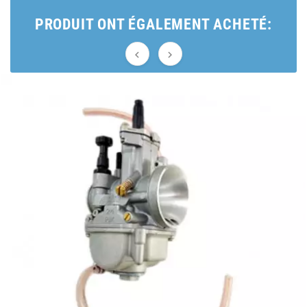
BRAIH
PRODUIT ONT ÉGALEMENT ACHETÉ:
BRIDGESTONE


BRK
BUZZETTI
c
C4
CARENZI
CHAMPION