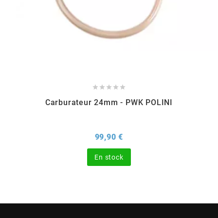
CHARVIN
CHOK
CIF





Carburateur 24mm - PWK POLINI
CL BRAKES
Prix
99,90 €
CONTI
En stock
COOCASE
CST TIRES