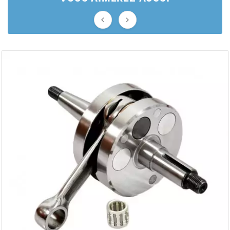
AUVRAY


AVOC
AXWIN
b
BANDO
BARIKIT
BCD
BELGOM