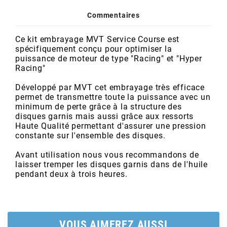
POSTE DE PILOTAGE
DERBI E3 ALL DAY
ARCHIVE
Commentaires
Ce kit embrayage MVT Service Course est
AREXONS
spécifiquement conçu pour optimiser la
puissance de moteur de type "Racing" et "Hyper
Racing"
ARIETE
Développé par MVT cet embrayage très efficace
permet de transmettre toute la puissance avec un
minimum de perte grâce à la structure des
ARMLOCK
disques garnis mais aussi grâce aux ressorts
Haute Qualité permettant d'assurer une pression
constante sur l'ensemble des disques.
ARTEIN
Avant utilisation nous vous recommandons de
laisser tremper les disques garnis dans de l'huile
ARTEK
pendant deux à trois heures.
ATHENA
VOUS AIMEREZ AUSSI