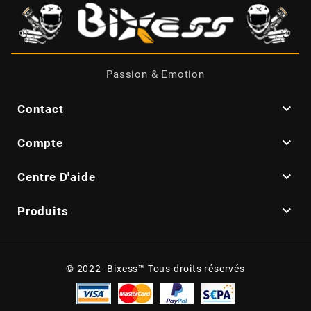
CYCLUS TOOLS
d
Passion & Emotion
D.I.D

Contact

Compte
DAYCO

Centre D'aide
DEESTONE

Produits
DELI TIRE
© 2022- Bixess™ Tous droits réservés
DELLORTO