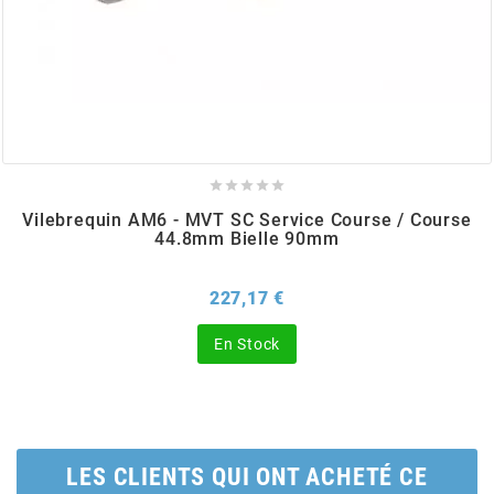
BERING
BETA MOTOS
BETA RACING





Vilebrequin AM6 - MVT SC Service Course / Course
44.8mm Bielle 90mm
BIDALOT
Prix
227,17 €
BIHR
En Stock
BIXESS
BOUCHET ENGINEERING
LES CLIENTS QUI ONT ACHETÉ CE