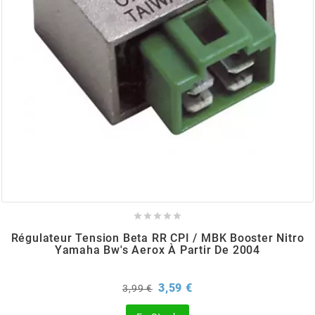
BRAIH
BRIDGESTONE
BRK
BUZZETTI
c





C4
Régulateur Tension Beta RR CPI / MBK Booster Nitro
Yamaha Bw's Aerox À Partir De 2004
CARENZI
Prix
Prix
3,59 €
3,99 €
de
CHAMPION
base