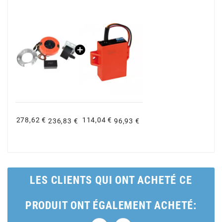
CYCLUS TOOLS
d
D.I.D
DAYCO
278,62 €
114,04 €
236,83 €
96,93 €
DEESTONE
DELI TIRE
LES CLIENTS QUI ONT ACHETÉ CE
DELLORTO
PRODUIT ONT ÉGALEMENT ACHETÉ: