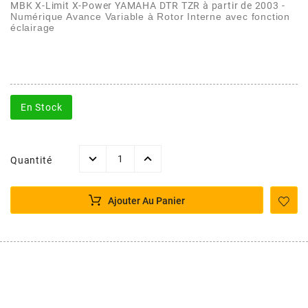
AFAM
MBK X-Limit X-Power YAMAHA DTR TZR à partir de 2003 -
Numérique Avance Variable à Rotor Interne avec fonction
CABLERIE
CHASSIS
VARIATION
CHASSIS
éclairage
AGP
STICKERS
FREINAGE
EMBRAYAGE
FREINAGE
AIRSAL
BON PLAN
CABLERIE
TRANSMISSION
ECLAIRAGE
En Stock
AJP
MOTEUR SOLEX
ELECTRICITE
REFROIDISSEMENT
ELECTRICITE
Quantité
ALGI
PARTIE CYCLE SOLEX
RESERVOIR
CABLERIE
Ajouter Au Panier
ALLPRO
DEMARRAGE
CARROSSERIE
ALT-1
CARTER
AM6 ALL DAY
APRILIA