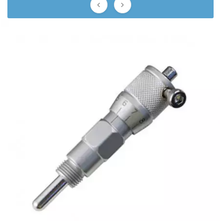
DERBI


DMP
DOMINO
DOPPLER
DR
DUNLOP
e
EASYBOOST