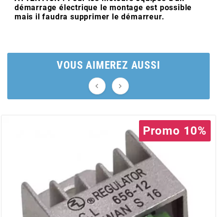
démarrage électrique le montage est possible
mais il faudra supprimer le démarreur.
BERING
BETA MOTOS
VOUS AIMEREZ AUSSI
BETA RACING


BIDALOT
Promo 10%
BIHR
BIXESS
BOUCHET ENGINEERING