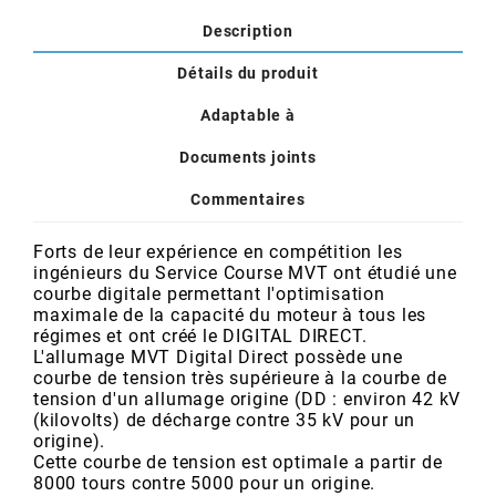
POSTE DE PILOTAGE
DERBI E3 ALL DAY
Description
ARCHIVE
Détails du produit
AREXONS
Adaptable à
Documents joints
ARIETE
Commentaires
ARMLOCK
Forts de leur expérience en compétition les
ingénieurs du Service Course MVT ont étudié une
courbe digitale permettant l'optimisation
ARTEIN
maximale de la capacité du moteur à tous les
régimes et ont créé le DIGITAL DIRECT.
L'allumage MVT Digital Direct possède une
ARTEK
courbe de tension très supérieure à la courbe de
tension d'un allumage origine (DD : environ 42 kV
(kilovolts) de décharge contre 35 kV pour un
ATHENA
origine).
Cette courbe de tension est optimale a partir de
8000 tours contre 5000 pour un origine.