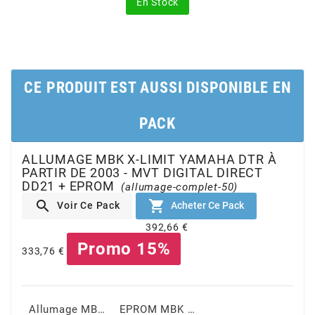
En Stock
CHARVIN
CHOK
CE PRODUIT EST AUSSI DISPONIBLE EN
CIF
PACK
ALLUMAGE MBK X-LIMIT YAMAHA DTR À
CL BRAKES
PARTIR DE 2003 - MVT DIGITAL DIRECT
DD21 + EPROM
(allumage-complet-50)


CONTI
Acheter Ce Pack
Voir Ce Pack
392,66 €
Promo 15%
COOCASE
333,76 €
CST TIRES
Allumage MBK X-Limit YAMAHA DTR à partir de 2003 - MVT Digital Direct Rotor interne Avec Lumière DD21
EPROM MBK YAMAHA à partir de 2003 - MVT Digital Direct DD19 / DD21 / Premium PREM19 / Prem21