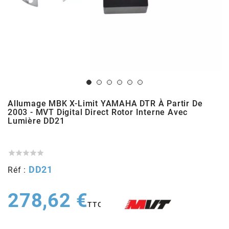
ADMISSION
ADMISSION
VISSERIE
ALLUMAGE
STICKERS
2
ECHAPPEMENT
ALLUMAGE
CARROSSERIE
EMBRAYAGE
2FAST
POSTE DE PILOTAGE
VARIATION
MOTEUR
TRANSMISSION
4
CHASSIS
TRANSMISSION
HAUT MOTEUR
REFROIDISSEMENT
4 STROKE PARTS
Allumage MBK X-Limit YAMAHA DTR À Partir De
2003 - MVT Digital Direct Rotor Interne Avec
Lumière DD21
RESERVOIR
REFROIDISSEMENT
ECHAPPEMENT
RESERVOIR
a





ECLAIRAGE
RESERVOIR
VILEBREQUIN
CARTER
ADAPTABLE
DD21
Réf :
FREINAGE
PEDALIER
ADMISSION
DÉMARRAGE
278,62 €
ADX
TTC
ROUE
POSTE DE PILOTAGE
ALLUMAGE
POSTE DE PILOTAGE