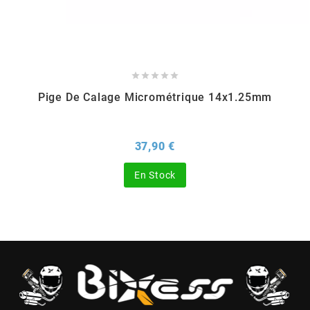
EBR
ELRING





Pige De Calage Micrométrique 14x1.25mm
f
Prix
37,90 €
FACO
En Stock
FAG
FDM
FIVE