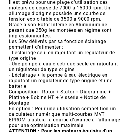
AUVRAY
Il est prévu pour une plage d'utilisation des
moteurs de course de 7000 a 15000 rpm. Un
allumage d'origine possède une courbe de
AVOC
tension exploitable de 3500 a 9000 rpm.
Grâce à son Rotor Interne en Aluminium ne
pesant que 250g les montées en régime sont
impressionnantes.
AXWIN
Les 50w délivrés par sa fonction éclairage
permettent d'alimenter :
- L'éclairage seul en rajoutant un régulateur de
b
type origine
- Une pompe à eau électrique seule en rajoutant
un régulateur de type origine
BANDO
- L'éclairage + la pompe à eau électrique en
rajoutant un régulateur de type origine et une
batterie
BARIKIT
Composition : Rotor + Stator + Diagramme +
Platine + Bobine HT + Visserie + Notice de
Montage
En option : Pour une utilisation compétition un
BCD
calculateur numérique multi-courbes MVT
EPROM
ajustera la courbe d'avance à l'allumage
pour une optimisation maximale.
BELGOM
ATTENTION : Pour les moteurs équipés d'un