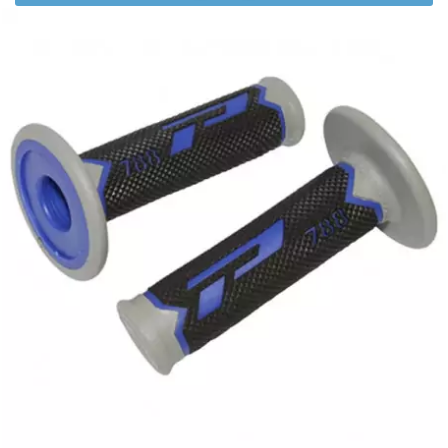
BRAIH
BRIDGESTONE
BRK
BUZZETTI
c
C4
CARENZI
CHAMPION