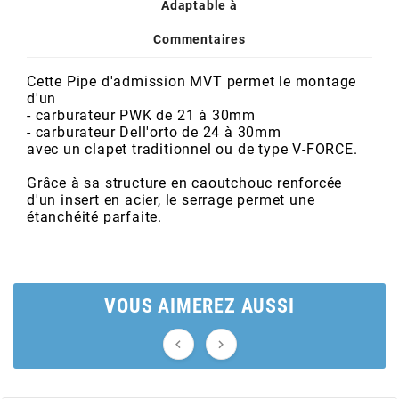
POSTE DE PILOTAGE
DERBI E3 ALL DAY
Adaptable à
ARCHIVE
Commentaires
AREXONS
Cette Pipe d'admission MVT permet le montage
d'un
- carburateur PWK de 21 à 30mm
- carburateur Dell'orto de 24 à 30mm
ARIETE
avec un clapet traditionnel ou de type V-FORCE.
Grâce à sa structure en caoutchouc renforcée
ARMLOCK
d'un insert en acier, le serrage permet une
étanchéité parfaite.
ARTEIN
ARTEK
VOUS AIMEREZ AUSSI


ATHENA