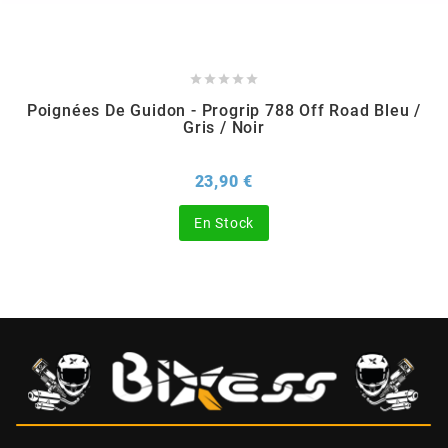
CHARVIN





Poignées De Guidon - Progrip 788 Off Road Bleu /
CHOK
Gris / Noir
CIF
Prix
23,90 €
En Stock
CL BRAKES
CONTI
COOCASE
CST TIRES