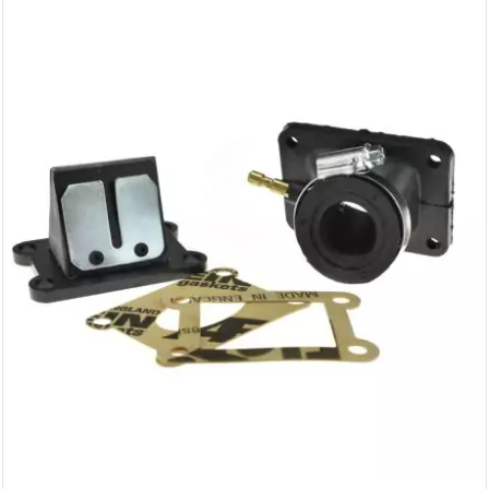
AUVRAY
AVOC
AXWIN
b
BANDO
BARIKIT
BCD
BELGOM