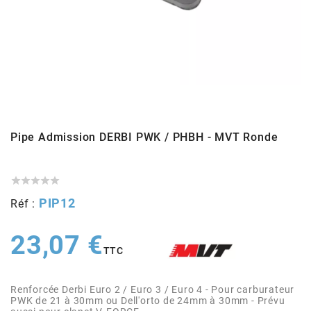
ADMISSION
ADMISSION
VISSERIE
ALLUMAGE
STICKERS
2
ECHAPPEMENT
ALLUMAGE
CARROSSERIE
EMBRAYAGE
2FAST
POSTE DE PILOTAGE
VARIATION
MOTEUR
TRANSMISSION
4
CHASSIS
TRANSMISSION
HAUT MOTEUR
REFROIDISSEMENT
Pipe Admission DERBI PWK / PHBH - MVT Ronde
4 STROKE PARTS
RESERVOIR
REFROIDISSEMENT
ECHAPPEMENT
RESERVOIR





a
PIP12
Réf :
ECLAIRAGE
RESERVOIR
VILEBREQUIN
CARTER
ADAPTABLE
23,07 €
TTC
FREINAGE
PEDALIER
ADMISSION
DÉMARRAGE
ADX
Renforcée Derbi Euro 2 / Euro 3 / Euro 4 - Pour carburateur
ROUE
POSTE DE PILOTAGE
ALLUMAGE
POSTE DE PILOTAGE
PWK de 21 à 30mm ou Dell'orto de 24mm à 30mm - Prévu