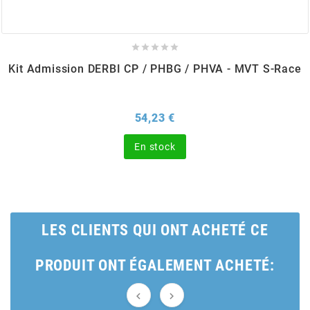
BERING





Kit Admission DERBI CP / PHBG / PHVA - MVT S-Race
BETA MOTOS
BETA RACING
Prix
54,23 €
En stock
BIDALOT
BIHR
LES CLIENTS QUI ONT ACHETÉ CE
BIXESS
PRODUIT ONT ÉGALEMENT ACHETÉ:
BOUCHET ENGINEERING

