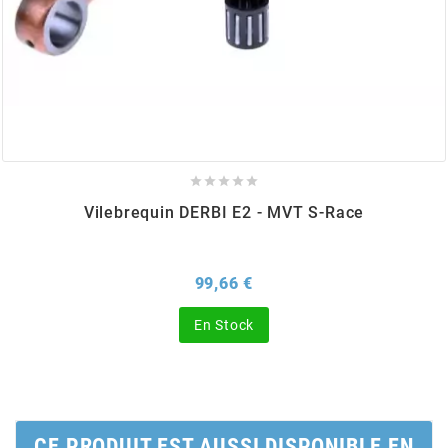
BERING
BETA MOTOS
BETA RACING





Vilebrequin DERBI E2 - MVT S-Race
BIDALOT
BIHR
Prix
99,66 €
En Stock
BIXESS
BOUCHET ENGINEERING
CE PRODUIT EST AUSSI DISPONIBLE EN