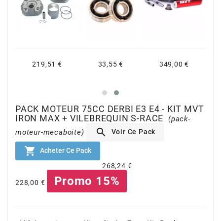
CYCLUS TOOLS
d
219,51 €
33,55 €
349,00 €
D.I.D
DAYCO
PACK MOTEUR 75CC DERBI E3 E4 - KIT MVT
IRON MAX + VILEBREQUIN S-RACE
(pack-

Voir Ce Pack
moteur-mecaboite)
DEESTONE

Acheter Ce Pack
DELI TIRE
268,24 €
Promo 15%
228,00 €
DELLORTO