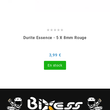
FLÖSSER
FULBAT





g
Durite Essence - 5 X 8mm Rouge
GALFER
Prix
3,99 €
En stock
GATES
GIANNELLI
GILERA