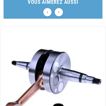
AUVRAY
VOUS AIMEREZ AUSSI


AVOC
AXWIN
b
BANDO
BARIKIT
BCD
BELGOM