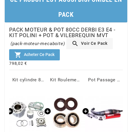
BRAIH
PACK
BRIDGESTONE
PACK MOTEUR & POT 80CC DERBI E3 E4 -
KIT POLINI + POT & VILEBREQUIN MVT
BRK

Voir Ce Pack
(pack-moteur-mecaboite)

Acheter Ce Pack
BUZZETTI
798,02 €
c
Vilebrequin DERBI E3 E4 - MVT S-Race HP20
Kit cylindre 80cc Polini Alu Derbi Euro 3 et 4 50mm
Kit Roulements C4 + Joints Spi Viton DERBI E2 E3 E4 - MVT
Pot Passage Bas DERBI 70 / 80cc - SC Service Course MVT
C4
CARENZI
CHAMPION