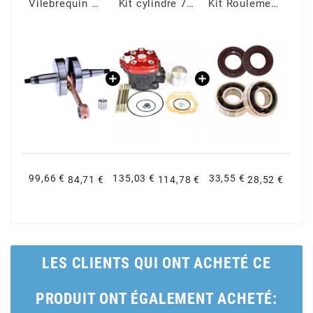
DERBI
Vilebrequin DERBI E3 E4 - MVT S-Race HP20
Kit cylindre 75cc MVT Iron Max Fonte DERBI Euro 3 et 4 48.5mm
Kit Roulements C4 + Joints Spi Viton DERBI E2 E3 E4 - MVT
DMP
DOMINO
DOPPLER
DR
99,66 €
135,03 €
33,55 €
84,71 €
114,78 €
28,52 €
DUNLOP
e
LES CLIENTS QUI ONT ACHETÉ CE
PRODUIT ONT ÉGALEMENT ACHETÉ:
EASYBOOST