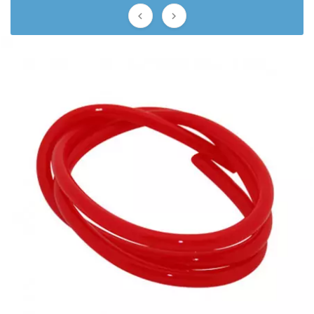


EBR
ELRING
f
FACO
FAG
FDM
FIVE