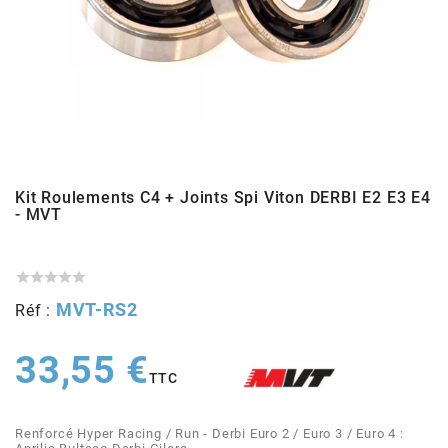
ADMISSION
ADMISSION
VISSERIE
ALLUMAGE
STICKERS
2
ECHAPPEMENT
ALLUMAGE
CARROSSERIE
EMBRAYAGE
2FAST
POSTE DE PILOTAGE
VARIATION
MOTEUR
TRANSMISSION
4
CHASSIS
TRANSMISSION
HAUT MOTEUR
REFROIDISSEMENT
Kit Roulements C4 + Joints Spi Viton DERBI E2 E3 E4
4 STROKE PARTS
- MVT
RESERVOIR
REFROIDISSEMENT
ECHAPPEMENT
RESERVOIR
a





ECLAIRAGE
RESERVOIR
VILEBREQUIN
CARTER
MVT-RS2
Réf :
ADAPTABLE
33,55 €
FREINAGE
PEDALIER
ADMISSION
DÉMARRAGE
TTC
ADX
ROUE
POSTE DE PILOTAGE
ALLUMAGE
POSTE DE PILOTAGE
Renforcé Hyper Racing / Run - Derbi Euro 2 / Euro 3 / Euro 4 :