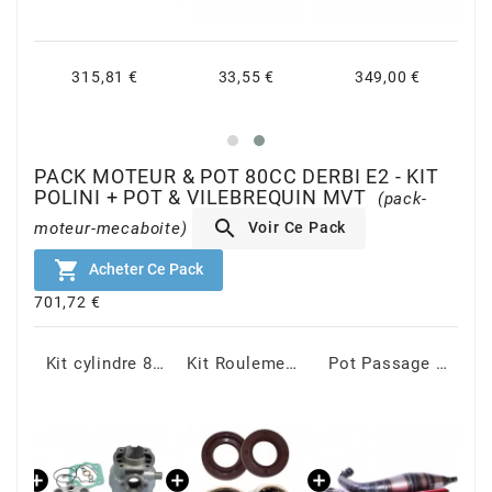
CHARVIN
315,81 €
33,55 €
349,00 €
CHOK
PACK MOTEUR & POT 80CC DERBI E2 - KIT
CIF
POLINI + POT & VILEBREQUIN MVT
(pack-

Voir Ce Pack
moteur-mecaboite)
CL BRAKES

Acheter Ce Pack
701,72 €
CONTI
Vilebrequin DERBI E2 - MVT S-Race
Kit cylindre 80cc Polini fonte Derbi Euro 2 50mm
Kit Roulements C4 + Joints Spi Viton DERBI E2 E3 E4 - MVT
Pot Passage Bas DERBI 70 / 80cc - SC Service Course MVT
COOCASE
CST TIRES