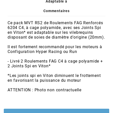
POSTE DE PILOTAGE
DERBI E3 ALL DAY
Adaptable à
ARCHIVE
Commentaires
Ce pack MVT RS2 de Roulements FAG Renforcés
AREXONS
6204 C4, à cage polyamide, avec ses Joints Spi
en Viton* est adaptable sur les vilebrequins
disposant de soies de diamètre d'origine (20mm).
ARIETE
Il est fortement recommandé pour les moteurs à
Configuration Hyper Racing ou Run
ARMLOCK
- Livré 2 Roulements FAG C4 à cage polyamide +
2 Joints Spi en Viton*
ARTEIN
*Les joints spi en Viton diminuent le frottement
en favorisant la puissance du moteur
ARTEK
ATTENTION : Photo non contractuelle
ATHENA