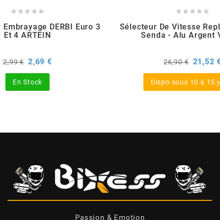










er Embrayage DERBI Euro 3
Sélecteur De Vitesse Rep
Et 4 ARTEIN
Senda - Alu Argent
Prix
Prix
Prix
2,69 €
21,52 
2,99 €
26,90 €
de
de
base
base
En Stock
Dispo sous 10 à 15 
Passion & Emotion