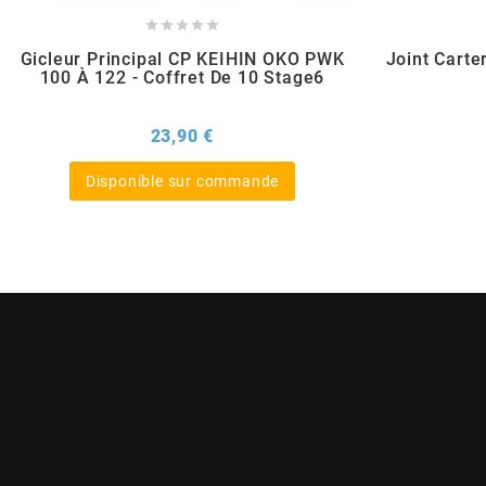





BERING
Gicleur Principal CP KEIHIN OKO PWK
Joint Cart
100 À 122 - Coffret De 10 Stage6
BETA MOTOS
Prix
23,90 €
BETA RACING
Disponible sur commande
BIDALOT
BIHR
BIXESS
BOUCHET ENGINEERING