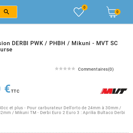
0

0
sion DERBI PWK / PHBH / Mikuni - MVT SC
ourse





Commentaires(0)
 €
TTC
0cc et plus - Pour carburateur Dell'orto de 24mm à 30mm /
2mm / Mikuni TM - Derbi Euro 2 Euro 3 : Aprilia Bultaco Derbi