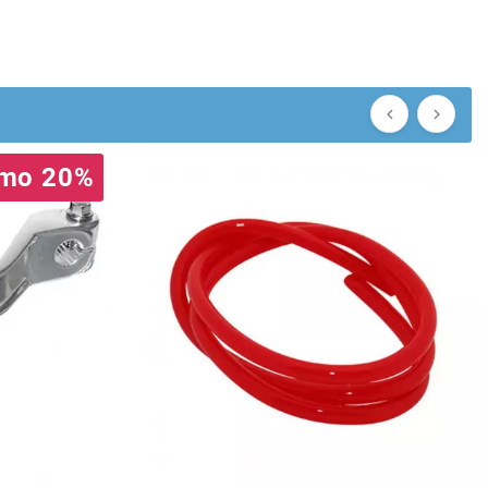


mo 20%