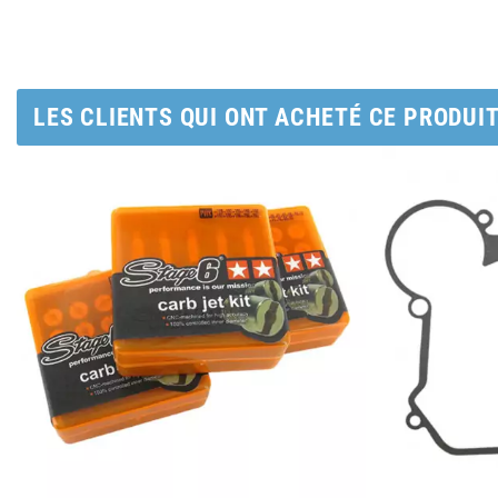
AUVRAY
AVOC
LES CLIENTS QUI ONT ACHETÉ CE PRODUI
AXWIN
b
BANDO
BARIKIT
BCD
BELGOM