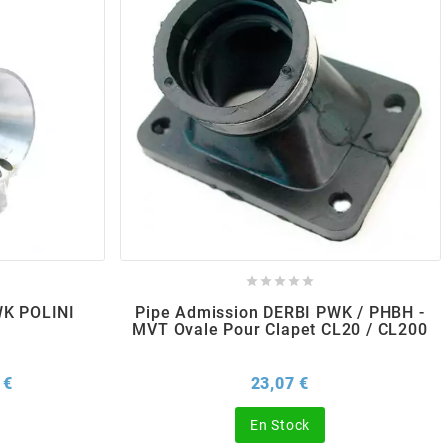





WK POLINI
Pipe Admission DERBI PWK / PHBH -
MVT Ovale Pour Clapet CL20 / CL200
Prix
Prix
 €
23,07 €
En Stock