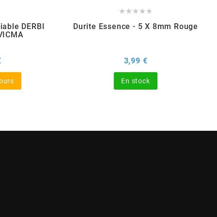





liable DERBI
Durite Essence - 5 X 8mm Rouge
 VICMA
Prix
Prix
€
3,99 €
jours
En stock