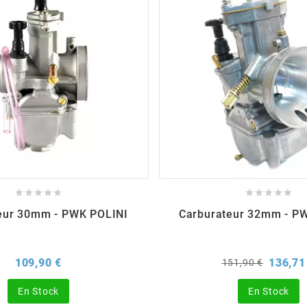










eur 30mm - PWK POLINI
Carburateur 32mm - P
Prix
Prix
109,90 €
136,71
151,90 €
de
base
En Stock
En Stock