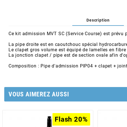
AFAM
CABLERIE
CHASSIS
VARIATION
CHASSIS
AGP
Description
STICKERS
FREINAGE
EMBRAYAGE
FREINAGE
AIRSAL
Ce kit admission MVT SC (Service Course) est prévu po
BON PLAN
CABLERIE
TRANSMISSION
ECLAIRAGE
La pipe droite est en caoutchouc spécial hydrocarbur
Le clapet gros volume est équipé de lamelles en fibre
AJP
La jonction clapet / pipe est de section ovale afin d'o
MOTEUR SOLEX
ELECTRICITE
REFROIDISSEMENT
ELECTRICITE
Composition : Pipe d'admission PIP04 + clapet + joints
ALGI
PARTIE CYCLE SOLEX
RESERVOIR
CABLERIE
ALLPRO
VOUS AIMEREZ AUSSI
DEMARRAGE
CARROSSERIE
ALT-1
CARTER
AM6 ALL DAY
Flash 20%
Flash 20%
APRILIA