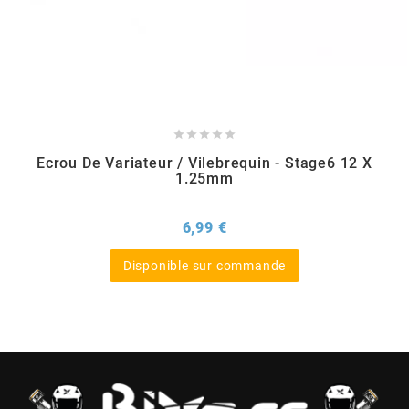
CHARVIN
CHOK





CIF
Ecrou De Variateur / Vilebrequin - Stage6 12 X
1.25mm
CL BRAKES
Prix
6,99 €
Disponible sur commande
CONTI
COOCASE
CST TIRES