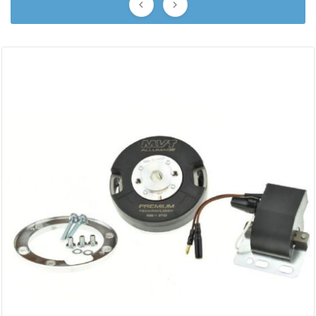
AUVRAY


AVOC
AXWIN
b
BANDO
BARIKIT
BCD
BELGOM