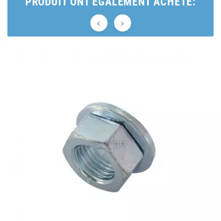
PRODUIT ONT ÉGALEMENT ACHETÉ:
BRAIH


BRIDGESTONE
BRK
BUZZETTI
c
C4
CARENZI
CHAMPION