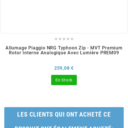
BERING
BETA MOTOS





BETA RACING
Allumage Piaggio NRG Typhoon Zip - MVT Premium
Rotor Interne Analogique Avec Lumière PREM09
BIDALOT
Prix
259,08 €
BIHR
En Stock
BIXESS
LES CLIENTS QUI ONT ACHETÉ CE
BOUCHET ENGINEERING