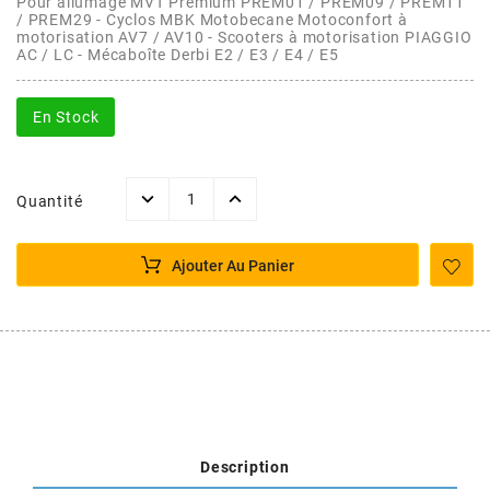
AFAM
Pour allumage MVT Premium PREM01‌ / PREM09 / PREM11
/ PREM29 - Cyclos MBK Motobecane Motoconfort à
motorisation AV7 / AV10 - Scooters à motorisation PIAGGIO
CABLERIE
CHASSIS
VARIATION
CHASSIS
AC / LC - Mécaboîte Derbi E2 / E3 / E4 / E5
AGP
STICKERS
FREINAGE
EMBRAYAGE
FREINAGE
En Stock
AIRSAL
BON PLAN
CABLERIE
TRANSMISSION
ECLAIRAGE
AJP
Quantité
MOTEUR SOLEX
ELECTRICITE
REFROIDISSEMENT
ELECTRICITE
ALGI
Ajouter Au Panier
PARTIE CYCLE SOLEX
RESERVOIR
CABLERIE
ALLPRO
DEMARRAGE
CARROSSERIE
ALT-1
CARTER
AM6 ALL DAY
APRILIA
Description