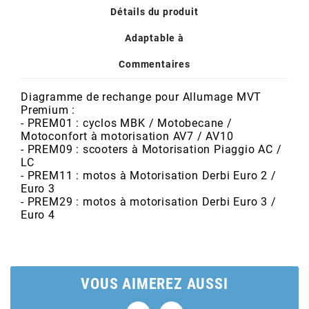
POSTE DE PILOTAGE
DERBI E3 ALL DAY
Détails du produit
ARCHIVE
Adaptable à
AREXONS
Commentaires
Diagramme de rechange pour Allumage MVT
ARIETE
Premium :
- PREM01 : cyclos MBK / Motobecane /
Motoconfort à motorisation AV7 / AV10
ARMLOCK
- PREM09 : scooters à Motorisation Piaggio AC /
LC
- PREM11 : motos à Motorisation Derbi Euro 2 /
ARTEIN
Euro 3
- PREM29 : motos à motorisation Derbi Euro 3 /
Euro 4
ARTEK
ATHENA
VOUS AIMEREZ AUSSI