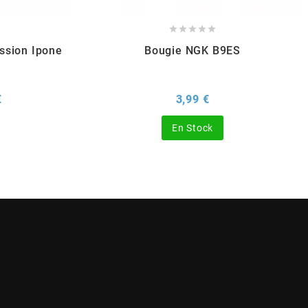





ission Ipone
Bougie NGK B9ES
Prix
Prix
€
3,99 €
En Stock