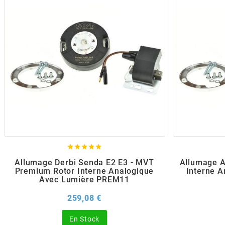
POSTE DE PILOTAGE
DERBI E3 ALL DAY
ARCHIVE
AREXONS
ARIETE
ARMLOCK
ARTEIN





Allumage Derbi Senda E2 E3 - MVT
Allumage 
ARTEK
Premium Rotor Interne Analogique
Interne 
Avec Lumière PREM11
ATHENA
Prix
259,08 €
En Stock