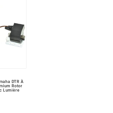
amaha DTR À
emium Rotor
c Lumière
x