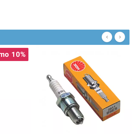


mo 10%