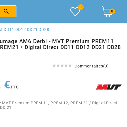
0

0
ect DD11 DD12 DD21 DD28
llumage AM6 Derbi - MVT Premium PREM11
EM21 / Digital Direct DD11 DD12 DD21 DD28
1





Commentaires(0)
 €
TTC
e MVT Premium PREM 11, PREM 12, PREM 21 / Digital Direct
 DD 21