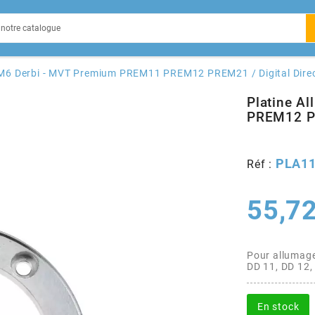
EIN
AM6 Derbi - MVT Premium PREM11 PREM12 PREM21 / Digital Dir
Platine A
PREM12 PR
X
PLA1
Réf :
55,72
Pour allumag
DD 11, DD 12,
En stock