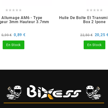










e Allumage AM6 - Type
Huile De Boîte Et Transm
rgeur 3mm Hauteur 3.7mm
Box 2 Ipone
Prix
Prix
Prix
0,89 €
20,25 
0,99 €
22,50 €
de
de
base
base
En Stock
En Stock