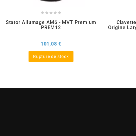
BERING





Stator Allumage AM6 - MVT Premium
Clavett
PREM12
Origine La
BETA MOTOS
Prix
101,08 €
BETA RACING
Rupture de stock
BIDALOT
BIHR
BIXESS
BOUCHET ENGINEERING