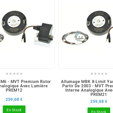










AM6 - MVT Premium Rotor
Allumage MBK X-Limit Y
Analogique Avec Lumière
Partir De 2003 - MVT Pr
PREM12
Interne Analogique Ave
PREM21
Prix
259,08 €
Pri
259,08 €
En Stock
En Stock