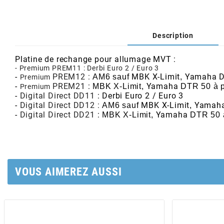
AFAM
CABLERIE
CHASSIS
VARIATION
CHASSIS
AGP
Description
STICKERS
FREINAGE
EMBRAYAGE
FREINAGE
AIRSAL
Platine de rechange pour allumage MVT :
- Premium
PREM11
: Derbi Euro 2 / Euro 3
-
PREM12 :
MBK
X-Limit
Yamaha
AM6 sauf
,
BON PLAN
CABLERIE
TRANSMISSION
ECLAIRAGE
Premium
-
PREM21
:
Yamaha
MBK X-Limit,
DTR 50 à p
Premium
AJP
-
Digital Direct DD11
: Derbi Euro 2 / Euro 3
-
Digital Direct
DD12
:
MBK
X-Limit
Yamah
AM6 sauf
,
MOTEUR SOLEX
ELECTRICITE
REFROIDISSEMENT
ELECTRICITE
-
Digital Direct
DD21
:
Yamaha
MBK X-Limit,
DTR 50 à
ALGI
PARTIE CYCLE SOLEX
RESERVOIR
CABLERIE
ALLPRO
DEMARRAGE
CARROSSERIE
VOUS AIMEREZ AUSSI
ALT-1
CARTER
AM6 ALL DAY
APRILIA