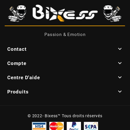
DERBI
DMP
Passion & Emotion
DOMINO

Contact
DOPPLER

Compte
DR

Centre D'aide
DUNLOP

Produits
e
© 2022- Bixess™ Tous droits réservés
EASYBOOST