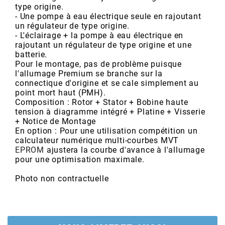
AUVRAY
type origine.
- Une pompe à eau électrique seule en rajoutant
un régulateur de type origine.
AVOC
- L'éclairage + la pompe à eau électrique en
rajoutant un régulateur de type origine et une
batterie.
AXWIN
Pour le montage, pas de problème puisque
l'allumage Premium se branche sur la
connectique d'origine et se cale simplement au
point mort haut (PMH).
b
Composition : Rotor + Stator + Bobine haute
tension à diagramme intégré + Platine + Visserie
+ Notice de Montage
BANDO
En option : Pour une utilisation compétition un
calculateur numérique multi-courbes MVT
EPROM
ajustera la courbe d'avance à l'allumage
BARIKIT
pour une optimisation maximale.
Photo non contractuelle
BCD
BELGOM