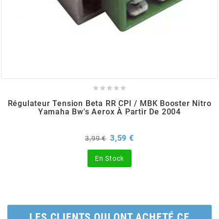
BRAIH
BRIDGESTONE
BRK





BUZZETTI
Régulateur Tension Beta RR CPI / MBK Booster Nitro
Yamaha Bw's Aerox À Partir De 2004
c
Prix
Prix
3,59 €
3,99 €
de
base
C4
En Stock
CARENZI
CHAMPION
LES CLIENTS QUI ONT ACHETÉ CE