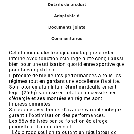
POSTE DE PILOTAGE
DERBI E3 ALL DAY
Détails du produit
ARCHIVE
Adaptable à
AREXONS
Documents joints
Commentaires
ARIETE
Cet allumage électronique analogique à rotor
interne avec fonction éclairage a été conçu aussi
ARMLOCK
bien pour une utilisation quotidienne sportive que
pour la compétition.
Il procure de meilleures performances à tous les
ARTEIN
régimes tout en gardant une excellente fiabilité.
Son rotor en aluminium étant particulièrement
léger (250g) sa mise en rotation nécessite peu
d'énergie et ses montées en régime sont
ARTEK
impressionnantes.
Sa bobine avec boîtier d'avance variable intégré
garantit l'optimisation des performances.
ATHENA
Les 55w délivrés par sa fonction éclairage
permettent d'alimenter soit :
- L'éclairage seul en rajoutant un régulateur de