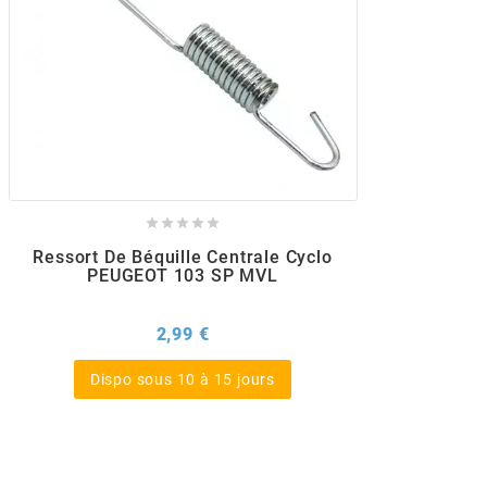
POSTE DE PILOTAGE
DERBI E3 ALL DAY
ARCHIVE
AREXONS
ARIETE





ARMLOCK
Ressort De Béquille Centrale Cyclo
PEUGEOT 103 SP MVL
ARTEIN
Prix
2,99 €
ARTEK
Dispo sous 10 à 15 jours
ATHENA