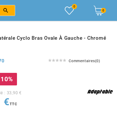
0

0
atérale Cyclo Bras Ovale À Gauche - Chromé
70





Commentaires(0)
 10%
lé : 33,90 €
 €
TTC