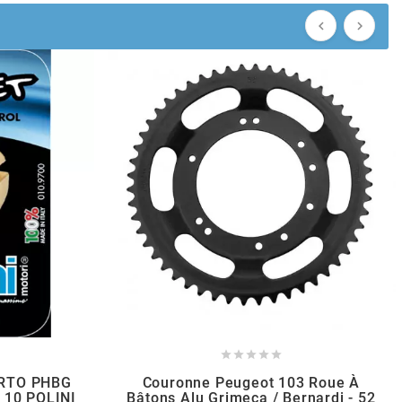







LORTO PHBG
Couronne Peugeot 103 Roue À
e 10 POLINI
Bâtons Alu Grimeca / Bernardi - 52