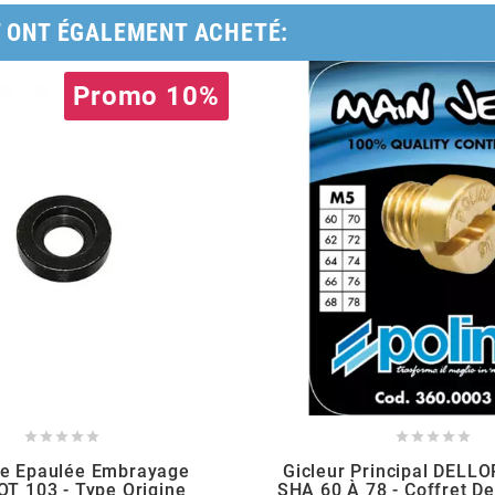
T ONT ÉGALEMENT ACHETÉ:
Promo 10%










le Epaulée Embrayage
Gicleur Principal DEL
T 103 - Type Origine
SHA 60 À 78 - Coffret D