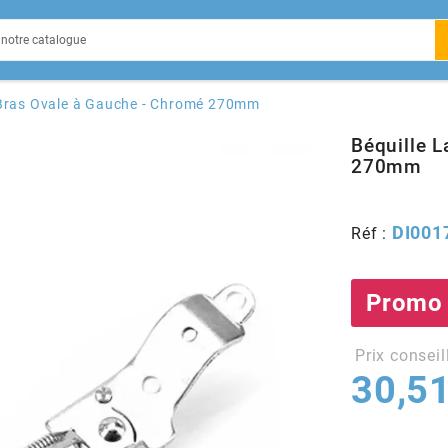
EIN
o Bras Ovale à Gauche - Chromé 270mm
Béquille L
270mm
X
DI001
Réf :
Promo
Prix conseil
30,51