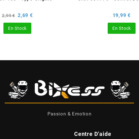
Prix
Prix
Pri
2,69 €
19,99 €
2,99 €
de
base
En Stock
En Stock
Passion & Emotion
Centre D'aide