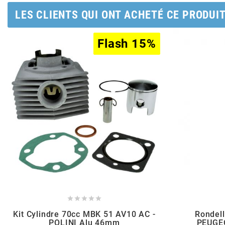
AUVRAY
LES CLIENTS QUI ONT ACHETÉ CE PRODUI
AVOC
Flash 15%
Flash 15%
AXWIN
b
BANDO
BARIKIT
BCD





Kit Cylindre 70cc MBK 51 AV10 AC -
Rondel
BELGOM
POLINI Alu 46mm
PEUGEO