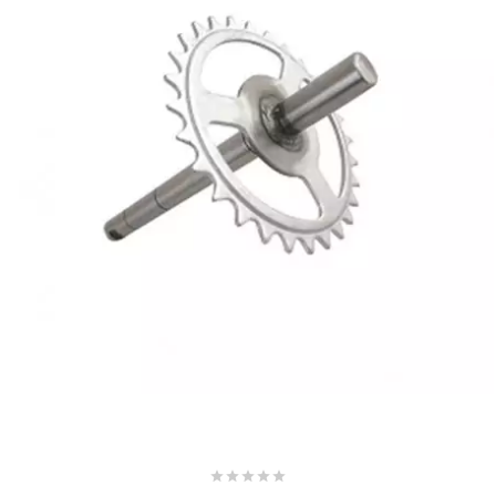
AUVRAY
AVOC
AXWIN
b
BANDO
BARIKIT
BCD
BELGOM




