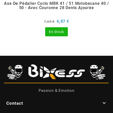
Axe De Pédalier Cyclo MBK 41 / 51 Motobecane 40 /
50 - Avec Couronne 28 Dents Ajourée
BERING
Prix
Prix
6,87 €
7,63 €
de
BETA MOTOS
base
En Stock
BETA RACING
BIDALOT
BIHR
BIXESS
Passion & Emotion
BOUCHET ENGINEERING

Contact