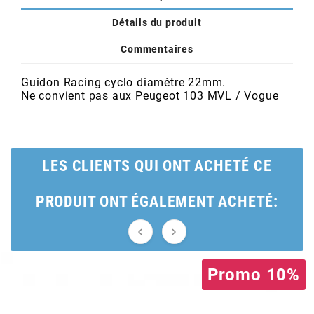
POSTE DE PILOTAGE
DERBI E3 ALL DAY
ARCHIVE
Détails du produit
Commentaires
AREXONS
Guidon Racing cyclo diamètre 22mm.
Ne convient pas aux Peugeot 103 MVL / Vogue
ARIETE
ARMLOCK
LES CLIENTS QUI ONT ACHETÉ CE
ARTEIN
PRODUIT ONT ÉGALEMENT ACHETÉ:
ARTEK


Promo 10%
ATHENA