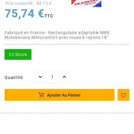
AFAM
Prix conseillé : 84,15 €
75,74 €
CABLERIE
CHASSIS
VARIATION
CHASSIS
TTC
AGP
STICKERS
FREINAGE
EMBRAYAGE
FREINAGE
Fabriqué en France - Rectangulaire adaptable MBK
AIRSAL
Motobecane Motoconfort avec roues à rayons 18"
BON PLAN
CABLERIE
TRANSMISSION
ECLAIRAGE
AJP
En Stock
MOTEUR SOLEX
ELECTRICITE
REFROIDISSEMENT
ELECTRICITE
ALGI
Quantité
PARTIE CYCLE SOLEX
RESERVOIR
CABLERIE
ALLPRO
Ajouter Au Panier
DEMARRAGE
CARROSSERIE
ALT-1
CARTER
AM6 ALL DAY
APRILIA