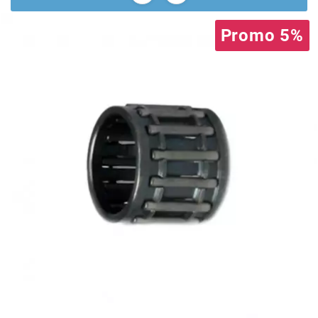
BRAIH
Promo 5%
BRIDGESTONE
BRK
BUZZETTI
c
C4
CARENZI
CHAMPION