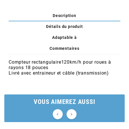
POSTE DE PILOTAGE
DERBI E3 ALL DAY
ARCHIVE
Description
AREXONS
Détails du produit
Adaptable à
ARIETE
Commentaires
ARMLOCK
Compteur rectangulaire120km/h pour roues à
rayons 18 pouces
Livré avec entraineur et câble (transmission)
ARTEIN
ARTEK
VOUS AIMEREZ AUSSI
ATHENA

