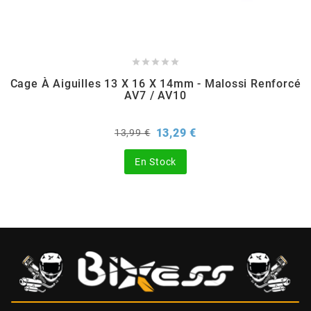
CHARVIN





CHOK
Cage À Aiguilles 13 X 16 X 14mm - Malossi Renforcé
AV7 / AV10
CIF
Prix
Prix
13,29 €
13,99 €
de
base
CL BRAKES
En Stock
CONTI
COOCASE
CST TIRES