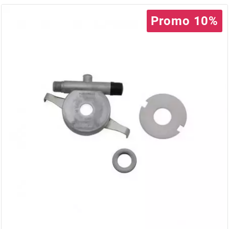
AUVRAY
Promo 10%
AVOC
AXWIN
b
BANDO
BARIKIT
BCD
BELGOM