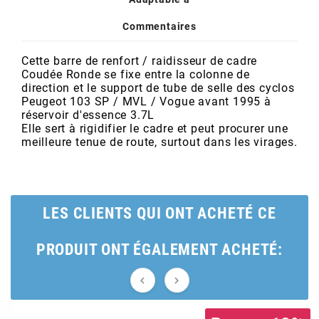
POSTE DE PILOTAGE
DERBI E3 ALL DAY
ARCHIVE
Commentaires
Cette barre de renfort / raidisseur de cadre
AREXONS
Coudée Ronde se fixe entre la colonne de
direction et le support de tube de selle des cyclos
Peugeot 103 SP / MVL / Vogue avant 1995 à
ARIETE
réservoir d'essence 3.7L
Elle sert à rigidifier le cadre et peut procurer une
meilleure tenue de route, surtout dans les virages.
ARMLOCK
ARTEIN
LES CLIENTS QUI ONT ACHETÉ CE
ARTEK
PRODUIT ONT ÉGALEMENT ACHETÉ:
ATHENA

