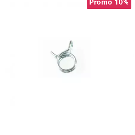
Promo 10%
AUVRAY
AVOC
AXWIN
b
BANDO
BARIKIT
BCD
BELGOM