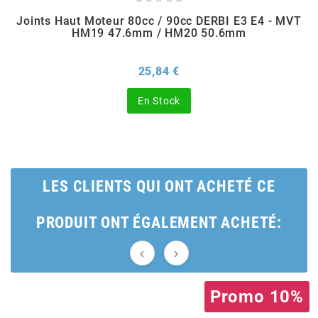
BRAIH
Joints Haut Moteur 80cc / 90cc DERBI E3 E4 - MVT
HM19 47.6mm / HM20 50.6mm
BRIDGESTONE
Prix
25,84 €
BRK
En Stock
BUZZETTI
LES CLIENTS QUI ONT ACHETÉ CE
c
PRODUIT ONT ÉGALEMENT ACHETÉ:
C4


CARENZI
Promo 10%
CHAMPION