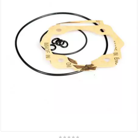
BERING
BETA MOTOS
BETA RACING
BIDALOT
BIHR
BIXESS
BOUCHET ENGINEERING




