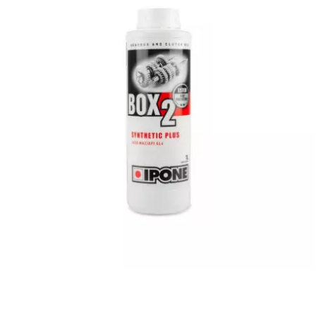
CHARVIN
CHOK
CIF
CL BRAKES
CONTI
COOCASE
CST TIRES