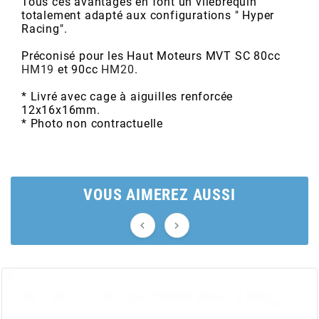
Tous ces avantages en font un vilebrequin
AUVRAY
totalement adapté aux configurations " Hyper
Racing".
AVOC
Préconisé pour les Haut Moteurs MVT SC 80cc
HM19
et 90cc
HM20
.
AXWIN
* Livré avec cage à aiguilles renforcée
12x16x16mm.
* Photo non contractuelle
b
BANDO
VOUS AIMEREZ AUSSI
BARIKIT


BCD
BELGOM