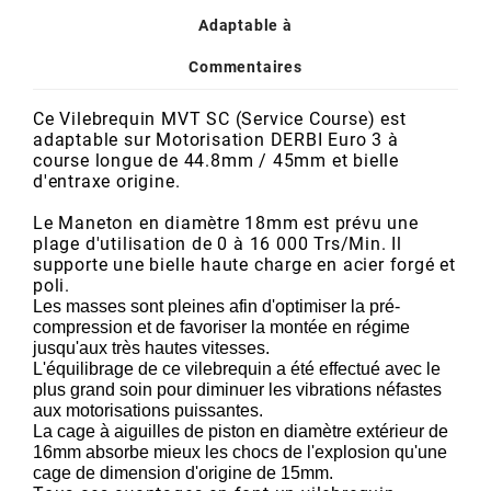
POSTE DE PILOTAGE
DERBI E3 ALL DAY
Adaptable à
ARCHIVE
Commentaires
AREXONS
Ce Vilebrequin MVT SC (Service Course) est
adaptable sur Motorisation DERBI Euro 3 à
course longue de 44.8mm / 45mm et bielle
ARIETE
d'entraxe origine.
Le Maneton en diamètre 18mm est prévu une
ARMLOCK
plage d'utilisation de 0 à 16 000 Trs/Min. Il
supporte une bielle haute charge en acier forgé et
poli.
ARTEIN
Les masses sont pleines afin d'optimiser la pré-
compression et de favoriser la montée en régime
jusqu'aux très hautes vitesses.
ARTEK
L'équilibrage de ce vilebrequin a été effectué avec le
plus grand soin pour diminuer les vibrations néfastes
aux motorisations puissantes.
ATHENA
La cage à aiguilles de piston en diamètre extérieur de
16mm absorbe mieux les chocs de l'explosion
qu'une
cage de dimension d'origine de 15mm
.