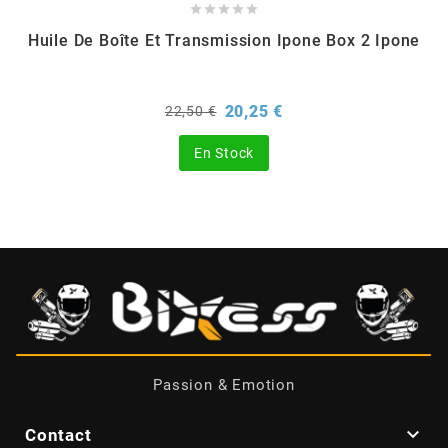





CYCLUS TOOLS
Huile De Boîte Et Transmission Ipone Box 2 Ipone
d
Prix
Prix
20,25 €
22,50 €
de
base
D.I.D
En Stock
DAYCO
DEESTONE
DELI TIRE
Passion & Emotion
DELLORTO

Contact