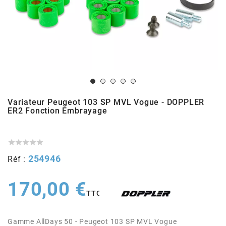
ADMISSION
ADMISSION
VISSERIE
ALLUMAGE
STICKERS
2
ECHAPPEMENT
ALLUMAGE
CARROSSERIE
EMBRAYAGE
2FAST
POSTE DE PILOTAGE
VARIATION
MOTEUR
TRANSMISSION
4
CHASSIS
TRANSMISSION
HAUT MOTEUR
REFROIDISSEMENT
4 STROKE PARTS
Variateur Peugeot 103 SP MVL Vogue - DOPPLER
ER2 Fonction Embrayage
RESERVOIR
REFROIDISSEMENT
ECHAPPEMENT
RESERVOIR
a





ECLAIRAGE
RESERVOIR
VILEBREQUIN
CARTER
254946
Réf :
ADAPTABLE
170,00 €
FREINAGE
PEDALIER
ADMISSION
DÉMARRAGE
TTC
ADX
ROUE
POSTE DE PILOTAGE
ALLUMAGE
POSTE DE PILOTAGE
Gamme AllDays 50 - Peugeot 103 SP MVL Vogue