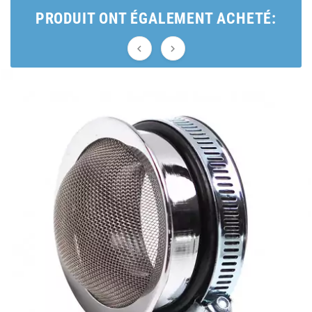
AUVRAY
PRODUIT ONT ÉGALEMENT ACHETÉ:
AVOC


AXWIN
b
BANDO
BARIKIT
BCD
BELGOM