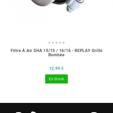
BERING
BETA MOTOS
BETA RACING





Filtre À Air SHA 15/15 / 16/16 - REPLAY Grille
Bombée
BIDALOT
Prix
12,99 €
BIHR
En Stock
BIXESS
BOUCHET ENGINEERING