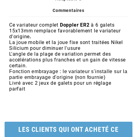
POSTE DE PILOTAGE
DERBI E3 ALL DAY
ARCHIVE
Commentaires
Ce variateur complet
Doppler ER2
à 6 galets
AREXONS
15x13mm remplace favorablement le variateur
d'origine
.
La joue mobile et la joue fixe sont traitées Nikel
ARIETE
Silicium pour diminuer l'usure
L'angle de la plage de variation permet des
accélérations plus franches et un gain de vitesse
ARMLOCK
certain.
Fonction embrayage : le variateur s'installe sur la
partie embrayage d'origine (non fournie)
ARTEIN
Livré avec 2 jeux de galets pour un réglage
parfait
ARTEK
ATHENA
LES CLIENTS QUI ONT ACHETÉ CE