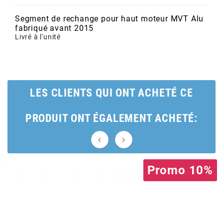
POSTE DE PILOTAGE
DERBI E3 ALL DAY
ARCHIVE
Segment de rechange pour haut moteur MVT Alu
fabriqué avant 2015
Livré à l'unité
AREXONS
ARIETE
LES CLIENTS QUI ONT ACHETÉ CE
ARMLOCK
PRODUIT ONT ÉGALEMENT ACHETÉ:
ARTEIN


ARTEK
Promo 10%
ATHENA