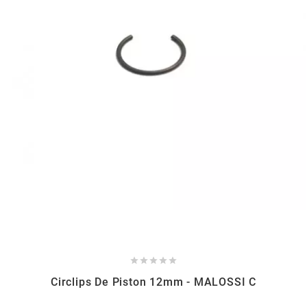
AUVRAY
AVOC
AXWIN
b
BANDO
BARIKIT
BCD





Circlips De Piston 12mm - MALOSSI C
BELGOM