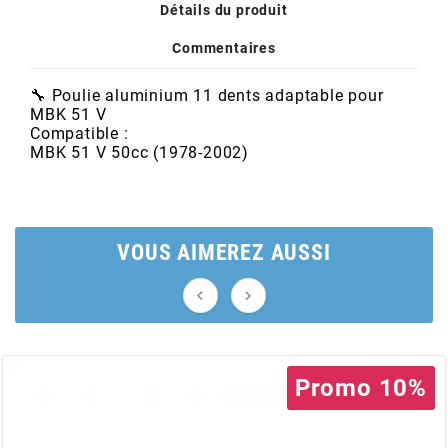
AUVRAY
Détails du produit
Commentaires
AVOC
🔧 Poulie aluminium 11 dents adaptable pour
MBK 51 V
AXWIN
Compatible :
MBK 51 V 50cc (1978-2002)
b
VOUS AIMEREZ AUSSI
BANDO


BARIKIT
BCD
Promo 10%
BELGOM