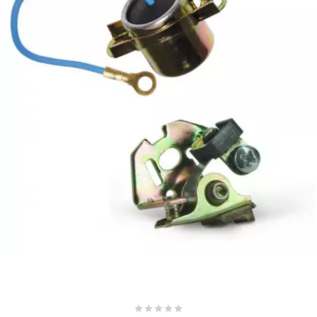
CHARVIN
CHOK
CIF
CL BRAKES
CONTI
COOCASE
CST TIRES




