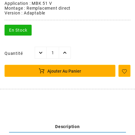
POSTE DE PILOTAGE
DERBI E3 ALL DAY
Application : MBK 51 V
Montage : Remplacement direct
ARCHIVE
Version : Adaptable
AREXONS
En Stock
ARIETE
Quantité
ARMLOCK
Ajouter Au Panier
ARTEIN
ARTEK
ATHENA
Description