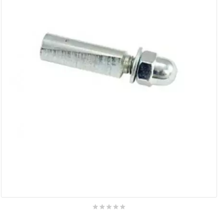
BERING
BETA MOTOS
BETA RACING
BIDALOT
BIHR
BIXESS
BOUCHET ENGINEERING




