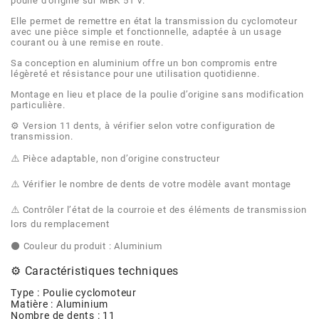
AFAM
poulie d’origine sur MBK 51 V.
Elle permet de remettre en état la transmission du cyclomoteur
CABLERIE
CHASSIS
VARIATION
CHASSIS
avec une pièce simple et fonctionnelle, adaptée à un usage
AGP
courant ou à une remise en route.
Sa conception en aluminium offre un bon compromis entre
STICKERS
FREINAGE
EMBRAYAGE
FREINAGE
légèreté et résistance pour une utilisation quotidienne.
AIRSAL
Montage en lieu et place de la poulie d’origine sans modification
particulière.
BON PLAN
CABLERIE
TRANSMISSION
ECLAIRAGE
⚙️ Version 11 dents, à vérifier selon votre configuration de
AJP
transmission.
MOTEUR SOLEX
ELECTRICITE
REFROIDISSEMENT
ELECTRICITE
⚠️ Pièce adaptable, non d’origine constructeur
ALGI
⚠️ Vérifier le nombre de dents de votre modèle avant montage
PARTIE CYCLE SOLEX
RESERVOIR
CABLERIE
⚠️ Contrôler l’état de la courroie et des éléments de transmission
ALLPRO
lors du remplacement
DEMARRAGE
CARROSSERIE
⚫ Couleur du produit : Aluminium
ALT-1
⚙️ Caractéristiques techniques
CARTER
AM6 ALL DAY
Type : Poulie cyclomoteur
APRILIA
Matière : Aluminium
Nombre de dents : 11