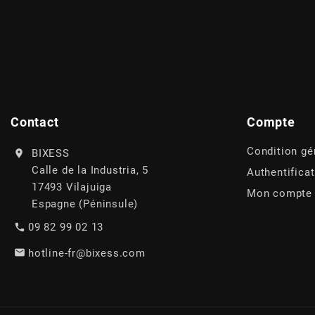
AUVRAY
AVOC
AXWIN
Contact
Compte
b
Condition gé
BIXESS
Calle de la Industria, 5
Authentifica
BANDO
17493 Vilajuiga
Mon compte
Espagne (Péninsule)
BARIKIT
09 82 99 02 13
hotline-fr@bixess.com
BCD
BELGOM