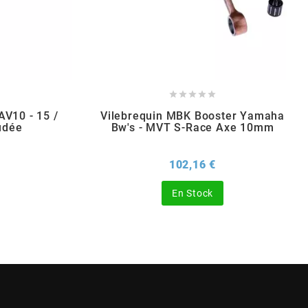





V10 - 15 /
Vilebrequin MBK Booster Yamaha
udée
Bw's - MVT S-Race Axe 10mm
rix
Prix
102,16 €
En Stock