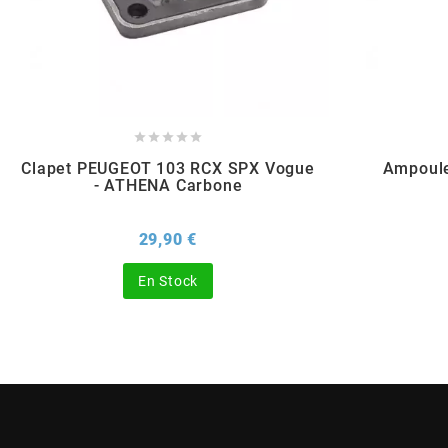
POSTE DE PILOTAGE
DERBI E3 ALL DAY
ARCHIVE
AREXONS





ARIETE
Clapet PEUGEOT 103 RCX SPX Vogue
Ampoule
- ATHENA Carbone
ARMLOCK
Prix
29,90 €
ARTEIN
En Stock
ARTEK
ATHENA