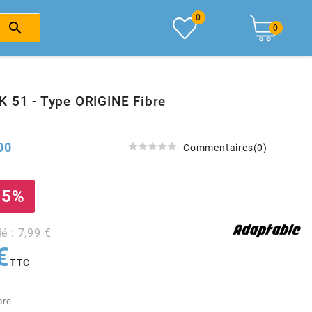
0

0
K 51 - Type ORIGINE Fibre
00





Commentaires(0)
 5%
lé : 7,99 €
€
TTC
bre