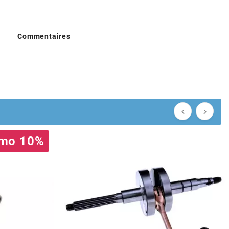
Commentaires


mo 10%