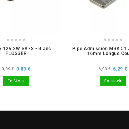










 12V 2W BA7S - Blanc
Pipe Admission MBK 51 A
FLOSSER
16mm Longue Co
Prix
Prix
Prix
P
0,89 €
6,29 €
0,99 €
6,99 €
de
de
base
base
En Stock
En stock