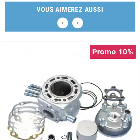
AUVRAY
VOUS AIMEREZ AUSSI
AVOC


AXWIN
Promo 10%
b
BANDO
BARIKIT
BCD
BELGOM