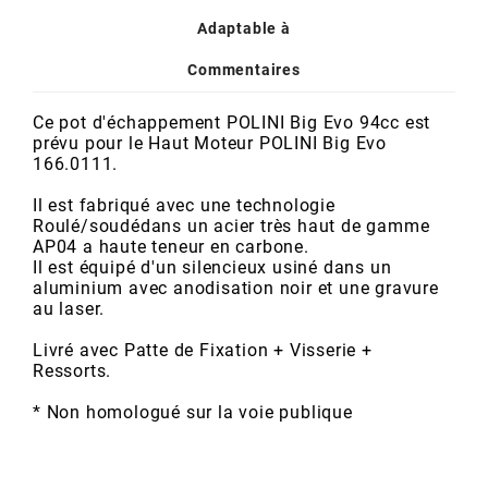
POSTE DE PILOTAGE
DERBI E3 ALL DAY
Adaptable à
ARCHIVE
Commentaires
AREXONS
Ce pot d'échappement POLINI Big Evo 94cc est
prévu pour le Haut Moteur POLINI Big Evo
166.0111.
ARIETE
Il est fabriqué avec une technologie
Roulé/soudédans un acier très haut de gamme
ARMLOCK
AP04 a haute teneur en carbone.
Il est équipé d'un silencieux usiné dans un
aluminium avec anodisation noir et une gravure
ARTEIN
au laser.
Livré avec Patte de Fixation + Visserie +
ARTEK
Ressorts.
* Non homologué sur la voie publique
ATHENA