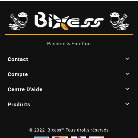
CYCLUS TOOLS
d
Passion & Emotion
D.I.D

Contact
DAYCO

Compte
DEESTONE

Centre D'aide
DELI TIRE

Produits
DELLORTO
© 2022- Bixess™ Tous droits réservés