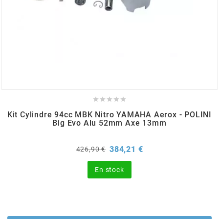
BERING
BETA MOTOS
BETA RACING





BIDALOT
Kit Cylindre 94cc MBK Nitro YAMAHA Aerox - POLINI
Big Evo Alu 52mm Axe 13mm
BIHR
Prix
Prix
384,21 €
426,90 €
de
base
BIXESS
En stock
BOUCHET ENGINEERING