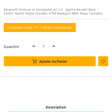
AFAM
CABLERIE
CHASSIS
VARIATION
CHASSIS
Minarelli Vertical et Horizontal AC LC : Aprilia Benelli Beta
Fantic Gareli Italjet Kreidler KTM Malaguti MBK Rieju Yamaha
AGP
STICKERS
FREINAGE
EMBRAYAGE
FREINAGE
Livraison sous 15 J après commande
AIRSAL
BON PLAN
CABLERIE
TRANSMISSION
ECLAIRAGE
AJP
Quantité
MOTEUR SOLEX
ELECTRICITE
REFROIDISSEMENT
ELECTRICITE
ALGI
Ajouter Au Panier
PARTIE CYCLE SOLEX
RESERVOIR
CABLERIE
ALLPRO
DEMARRAGE
CARROSSERIE
ALT-1
CARTER
AM6 ALL DAY
APRILIA
Description