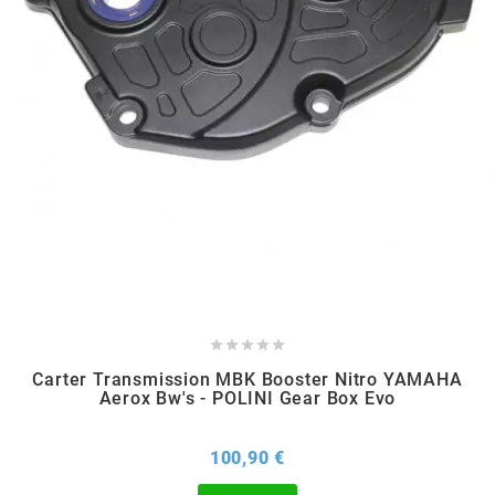
CHARVIN
CHOK
CIF
CL BRAKES
CONTI





Carter Transmission MBK Booster Nitro YAMAHA
COOCASE
Aerox Bw's - POLINI Gear Box Evo
CST TIRES
Prix
100,90 €