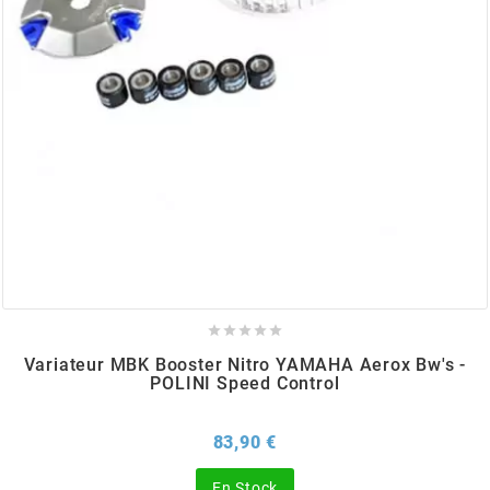
BERING
BETA MOTOS
BETA RACING
BIDALOT
BIHR





Variateur MBK Booster Nitro YAMAHA Aerox Bw's -
BIXESS
POLINI Speed Control
BOUCHET ENGINEERING
Prix
83,90 €
En Stock