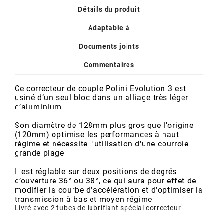
POSTE DE PILOTAGE
DERBI E3 ALL DAY
Détails du produit
ARCHIVE
Adaptable à
AREXONS
Documents joints
Commentaires
ARIETE
Ce correcteur de couple Polini Evolution 3 est
usiné d’un seul bloc dans un alliage très léger
ARMLOCK
d’aluminium
Son diamètre de 128mm plus gros que l'origine
ARTEIN
(120mm) optimise les performances à haut
régime et nécessite l'utilisation d'une courroie
grande plage
ARTEK
Il est réglable sur deux positions de degrés
d’ouverture 36° ou 38°, ce qui aura pour effet de
modifier la courbe d'accélération et d'optimiser la
ATHENA
transmission à bas et moyen régime
Livré avec 2 tubes de lubrifiant spécial correcteur