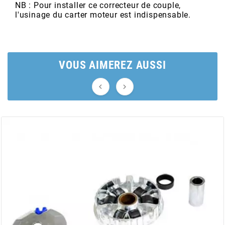
AUVRAY
NB : Pour installer ce correcteur de couple,
l'usinage du carter moteur est indispensable.
AVOC
AXWIN
VOUS AIMEREZ AUSSI


b
BANDO
BARIKIT
BCD
BELGOM