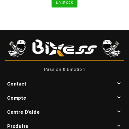
En stock
CYCLUS TOOLS
d
D.I.D
DAYCO
Passion & Emotion
DEESTONE

Contact
DELI TIRE

Compte

Centre D'aide
DELLORTO

Produits