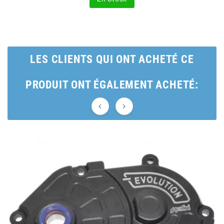
BRAIH
BRIDGESTONE
LES CLIENTS QUI ONT ACHETÉ CE
BRK
PRODUIT ONT ÉGALEMENT ACHETÉ:
BUZZETTI


c
C4
CARENZI
CHAMPION