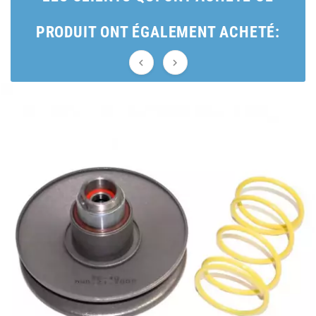
BRAIH
PRODUIT ONT ÉGALEMENT ACHETÉ:
BRIDGESTONE


BRK
BUZZETTI
c
C4
CARENZI
CHAMPION