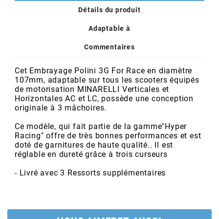
POSTE DE PILOTAGE
DERBI E3 ALL DAY
Détails du produit
ARCHIVE
Adaptable à
AREXONS
Commentaires
Cet Embrayage Polini 3G For Race en diamètre
ARIETE
107mm, adaptable sur tous les scooters équipés
de motorisation MINARELLI Verticales et
Horizontales AC et LC, possède une conception
ARMLOCK
originale à 3 mâchoires.
Ce modèle, qui fait partie de la gamme"Hyper
ARTEIN
Racing" offre de très bonnes performances et est
doté de garnitures de haute qualité.. Il est
réglable en dureté grâce à trois curseurs
ARTEK
- Livré avec 3 Ressorts supplémentaires
ATHENA