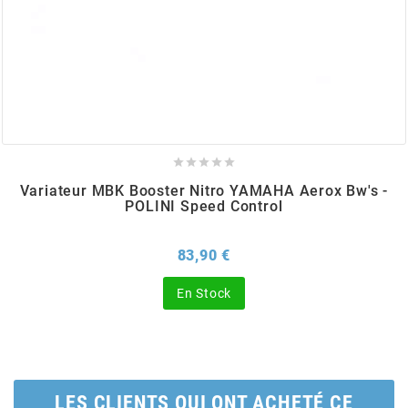
BERING
BETA MOTOS
BETA RACING





Variateur MBK Booster Nitro YAMAHA Aerox Bw's -
BIDALOT
POLINI Speed Control
Prix
83,90 €
BIHR
En Stock
BIXESS
BOUCHET ENGINEERING
LES CLIENTS QUI ONT ACHETÉ CE