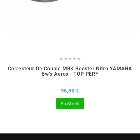
CHARVIN
CHOK
CIF





Correcteur De Couple MBK Booster Nitro YAMAHA
CL BRAKES
Bw's Aerox - TOP PERF
Prix
96,90 €
CONTI
En Stock
COOCASE
CST TIRES