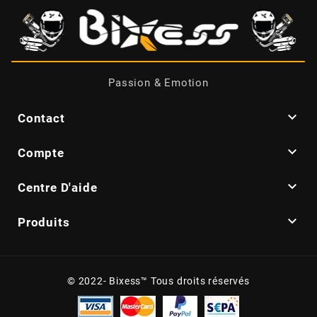
CYCLUS TOOLS
d
Passion & Emotion
D.I.D

Contact
DAYCO

Compte

Centre D'aide
DEESTONE

Produits
DELI TIRE
DELLORTO
© 2022- Bixess™ Tous droits réservés