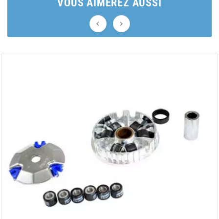
VOUS AIMEREZ AUSSI
AUVRAY


AVOC
AXWIN
b
BANDO
BARIKIT
BCD
BELGOM