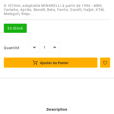
AFAM
D.107mm, adaptable MINARELLI à partir de 1996 - MBK,
CABLERIE
CHASSIS
VARIATION
CHASSIS
Yamaha, Aprilia, Benelli, Beta, Fantic, Garelli, Italjet, KTM,
Malaguti, Rieju...
AGP
STICKERS
FREINAGE
EMBRAYAGE
FREINAGE
En Stock
AIRSAL
BON PLAN
CABLERIE
TRANSMISSION
ECLAIRAGE
AJP
Quantité
MOTEUR SOLEX
ELECTRICITE
REFROIDISSEMENT
ELECTRICITE
ALGI
Ajouter Au Panier
PARTIE CYCLE SOLEX
RESERVOIR
CABLERIE
ALLPRO
DEMARRAGE
CARROSSERIE
ALT-1
CARTER
AM6 ALL DAY
APRILIA
Description