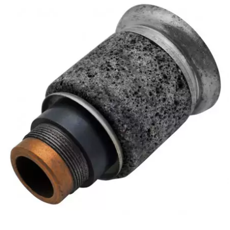
BRAIH
BRIDGESTONE
BRK
BUZZETTI
c
C4
CARENZI
CHAMPION