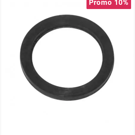
AUVRAY
Promo 10%
AVOC
AXWIN
b
BANDO
BARIKIT
BCD
BELGOM