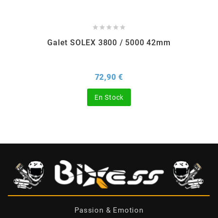
CHARVIN





Galet SOLEX 3800 / 5000 42mm
CHOK
Prix
72,90 €
CIF
En Stock
CL BRAKES
CONTI
COOCASE
CST TIRES
Passion & Emotion