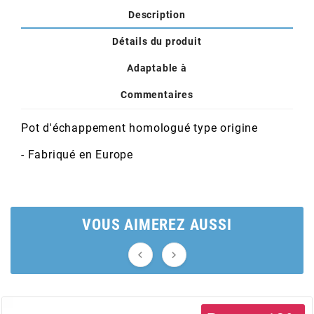
POSTE DE PILOTAGE
DERBI E3 ALL DAY
Description
ARCHIVE
Détails du produit
AREXONS
Adaptable à
Commentaires
ARIETE
Pot d'échappement homologué type origine
ARMLOCK
- Fabriqué en Europe
ARTEIN
VOUS AIMEREZ AUSSI
ARTEK


ATHENA