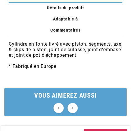
POSTE DE PILOTAGE
DERBI E3 ALL DAY
Détails du produit
ARCHIVE
Adaptable à
AREXONS
Commentaires
Cylindre en fonte livré avec piston, segments, axe
ARIETE
& clips de piston, joint de culasse, joint d'embase
et joint de pot d'échappement.
ARMLOCK
* Fabriqué en Europe
ARTEIN
VOUS AIMEREZ AUSSI
ARTEK


ATHENA