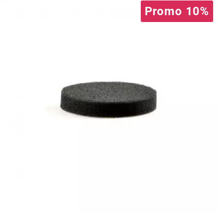
BRAIH
Promo 10%
BRIDGESTONE
BRK
BUZZETTI
c
C4
CARENZI
CHAMPION