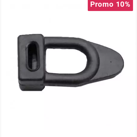
AUVRAY
Promo 10%
AVOC
AXWIN
b
BANDO
BARIKIT
BCD
BELGOM