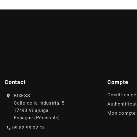
AUVRAY
AVOC
AXWIN
b
BANDO
Contact
Compte
BARIKIT
Condition gé
BIXESS
Calle de la Industria, 5
Authentifica
17493 Vilajuiga
BCD
Mon compte
Espagne (Péninsule)
09 82 99 02 13
BELGOM