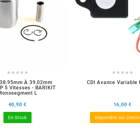










n 38.95mm À 39.02mm
CDI Avance Variable
 5 Vitesses - BARIKIT
Monosegment L
Prix
Pri
40,90 €
16,00 €
En Stock
Disponible sur com