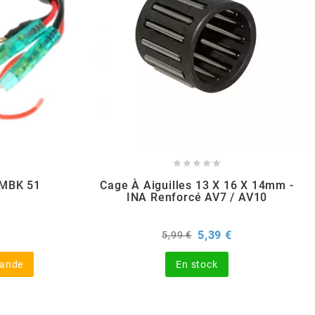





 MBK 51
Cage À Aiguilles 13 X 16 X 14mm -
INA Renforcé AV7 / AV10
x
Prix
Prix
5,39 €
5,99 €
de
base
mande
En stock