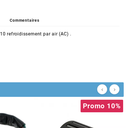
Commentaires
0 refroidissement par air (AC) .


Promo 10%