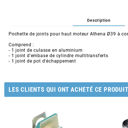
AFAM
CABLERIE
CHASSIS
VARIATION
CHASSIS
AGP
Description
STICKERS
FREINAGE
EMBRAYAGE
FREINAGE
AIRSAL
Pochette de joints pour haut moteur Athena Ø39 à con
BON PLAN
CABLERIE
TRANSMISSION
ECLAIRAGE
Comprend :
- 1 joint de culasse en aluminium
AJP
- 1 joint d'embase de cylindre multitransferts
- 1 joint de pot d'échappement
MOTEUR SOLEX
ELECTRICITE
REFROIDISSEMENT
ELECTRICITE
ALGI
PARTIE CYCLE SOLEX
RESERVOIR
CABLERIE
ALLPRO
LES CLIENTS QUI ONT ACHETÉ CE PRODUI
DEMARRAGE
CARROSSERIE
ALT-1
CARTER
AM6 ALL DAY
APRILIA