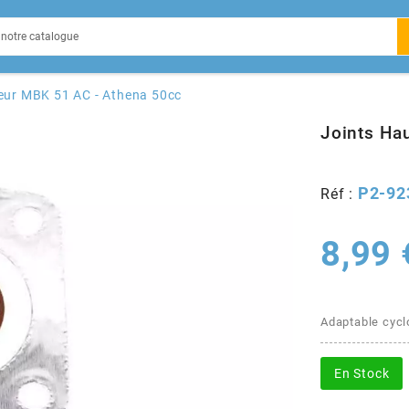
EIN
eur MBK 51 AC - Athena 50cc
Joints Ha
P2-92
Réf :
X
8,99 
Adaptable cycl
En Stock