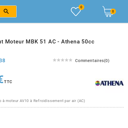
0

0
ut Moteur MBK 51 AC - Athena 50cc
38





Commentaires(0)
€
TTC
o à moteur AV10 à Refroidissement par air (AC)