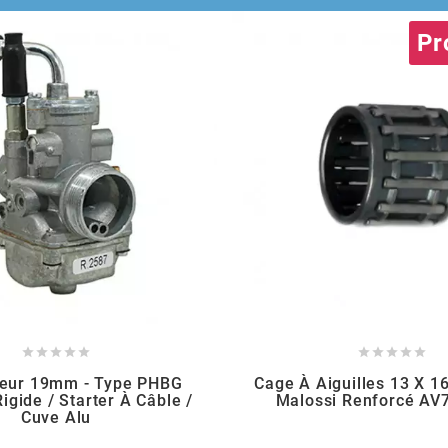
Pr










teur 19mm - Type PHBG
Cage À Aiguilles 13 X 1
gide / Starter À Câble /
Malossi Renforcé AV7
Cuve Alu