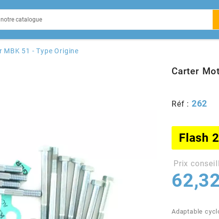
EIN
r MBK 51 - Type Origine
Carter Mo
262
Réf :
X
Flash 
Prix conseil
62,32
Adaptable cycl