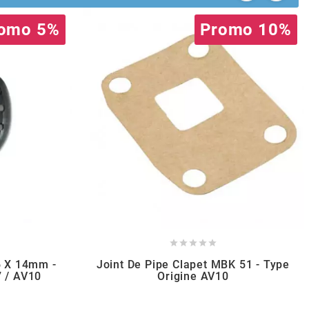
omo 5%
Promo 10%





6 X 14mm -
Joint De Pipe Clapet MBK 51 - Type
 / AV10
Origine AV10