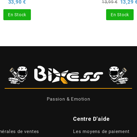
Prix
Prix
33,90 €
13,29 
13,99 €
de
base
En Stock
En Stock
Passion & Emotion
Centre D'aide
nérales de ventes
Les moyens de paiement