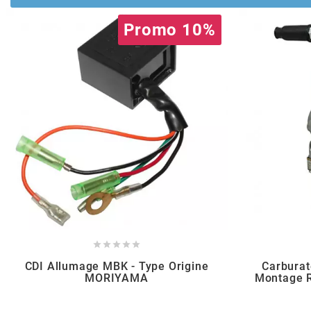
POSTE DE PILOTAGE
DERBI E3 ALL DAY
ARCHIVE
Promo 10%
AREXONS
ARIETE
ARMLOCK
ARTEIN
ARTEK





CDI Allumage MBK - Type Origine
Carbura
ATHENA
MORIYAMA
Montage Ri