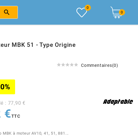
0

0
teur MBK 51 - Type Origine





Commentaires(0)
20%
lé : 77,90 €
 €
TTC
o MBK à moteur AV10, 41, 51, 881...