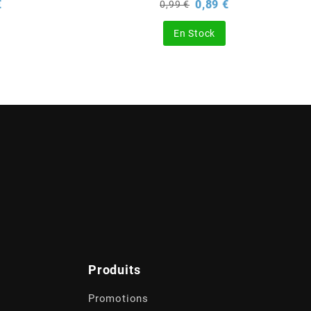
Prix
Prix
Prix
€
0,89 €
0,99 €
de
base
En Stock
Produits
Promotions