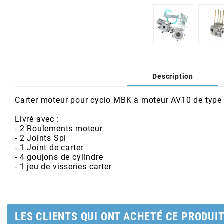
AFAM
CABLERIE
CHASSIS
VARIATION
CHASSIS
AGP
STICKERS
FREINAGE
EMBRAYAGE
FREINAGE
AIRSAL
Description
BON PLAN
CABLERIE
TRANSMISSION
ECLAIRAGE
AJP
Carter moteur pour cyclo MBK à moteur AV10 de type 
MOTEUR SOLEX
ELECTRICITE
REFROIDISSEMENT
ELECTRICITE
ALGI
Livré avec :
- 2 Roulements moteur
PARTIE CYCLE SOLEX
RESERVOIR
CABLERIE
- 2 Joints Spi
- 1 Joint de carter
ALLPRO
- 4 goujons de cylindre
DEMARRAGE
CARROSSERIE
- 1 jeu de visseries carter
ALT-1
CARTER
AM6 ALL DAY
APRILIA
LES CLIENTS QUI ONT ACHETÉ CE PRODUI