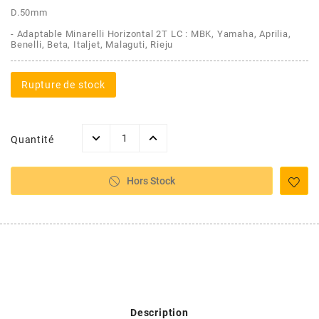
AFAM
D.50mm
CABLERIE
CHASSIS
VARIATION
CHASSIS
- Adaptable Minarelli Horizontal 2T LC : MBK, Yamaha, Aprilia,
AGP
Benelli, Beta, Italjet, Malaguti, Rieju
STICKERS
FREINAGE
EMBRAYAGE
FREINAGE
AIRSAL
Rupture de stock
BON PLAN
CABLERIE
TRANSMISSION
ECLAIRAGE
AJP
Quantité
MOTEUR SOLEX
ELECTRICITE
REFROIDISSEMENT
ELECTRICITE
ALGI
Hors Stock
PARTIE CYCLE SOLEX
RESERVOIR
CABLERIE
ALLPRO
DEMARRAGE
CARROSSERIE
ALT-1
CARTER
AM6 ALL DAY
APRILIA
Description