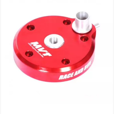
AUVRAY
AVOC
AXWIN
b
BANDO
BARIKIT
BCD
BELGOM