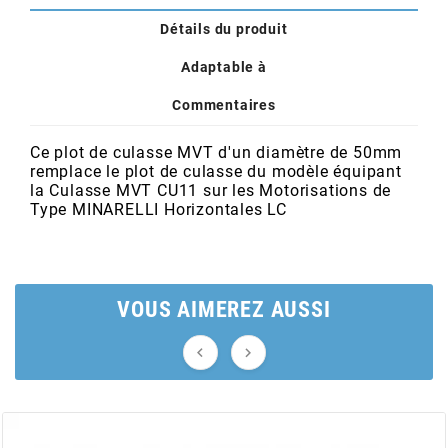
POSTE DE PILOTAGE
DERBI E3 ALL DAY
Détails du produit
ARCHIVE
Adaptable à
AREXONS
Commentaires
ARIETE
Ce plot de culasse MVT d'un diamètre de 50mm
remplace le plot de culasse du modèle équipant
la Culasse MVT
CU11
sur les Motorisations de
Type MINARELLI Horizontales LC
ARMLOCK
ARTEIN
VOUS AIMEREZ AUSSI
ARTEK


ATHENA