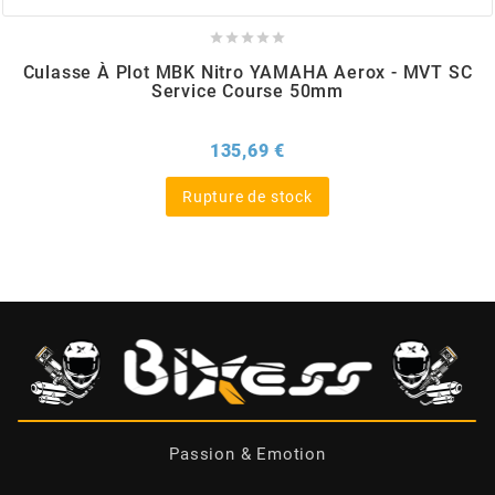





BERING
Culasse À Plot MBK Nitro YAMAHA Aerox - MVT SC
Service Course 50mm
BETA MOTOS
Prix
135,69 €
BETA RACING
Rupture de stock
BIDALOT
BIHR
BIXESS
BOUCHET ENGINEERING
Passion & Emotion