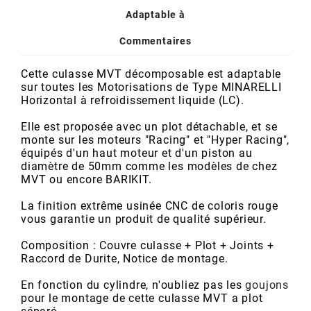
POSTE DE PILOTAGE
DERBI E3 ALL DAY
Adaptable à
ARCHIVE
Commentaires
AREXONS
Cette culasse MVT décomposable est adaptable
sur toutes les Motorisations de Type MINARELLI
Horizontal à refroidissement liquide (LC).
ARIETE
Elle est proposée avec un plot détachable, et se
monte sur les moteurs "Racing" et "Hyper Racing",
ARMLOCK
équipés d'un haut moteur et d'un piston au
diamètre de 50mm comme les modèles de chez
MVT ou encore BARIKIT.
ARTEIN
La finition extrême usinée CNC de coloris rouge
vous garantie un produit de qualité supérieur.
ARTEK
Composition : Couvre culasse + Plot + Joints +
Raccord de Durite, Notice de montage.
ATHENA
En fonction du cylindre, n'oubliez pas les
goujons
pour le montage de cette culasse MVT a plot