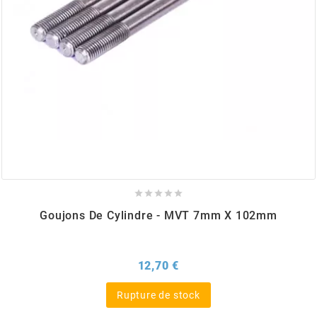
BERING
BETA MOTOS
BETA RACING
BIDALOT





BIHR
Goujons De Cylindre - MVT 7mm X 102mm
BIXESS
Prix
12,70 €
BOUCHET ENGINEERING
Rupture de stock