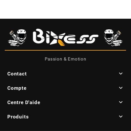
BRAIH
BRIDGESTONE
BRK
BUZZETTI
Passion & Emotion

Contact
c

Compte
C4

Centre D'aide
CARENZI

Produits
CHAMPION