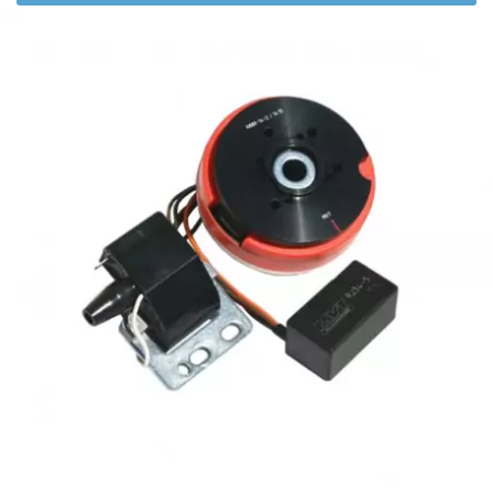
AUVRAY
AVOC
AXWIN
b
BANDO
BARIKIT
BCD
BELGOM