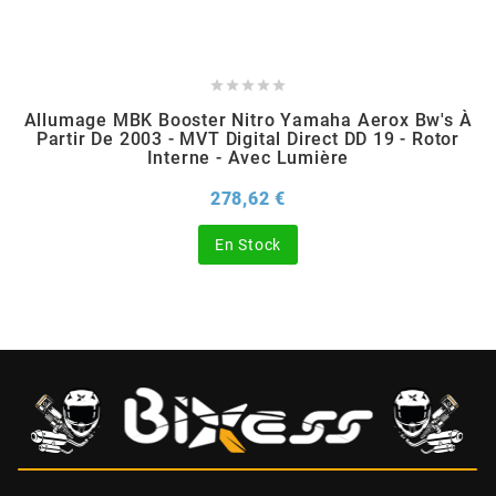
BERING





BETA MOTOS
Allumage MBK Booster Nitro Yamaha Aerox Bw's À
Partir De 2003 - MVT Digital Direct DD 19 - Rotor
Interne - Avec Lumière
BETA RACING
Prix
278,62 €
BIDALOT
En Stock
BIHR
BIXESS
BOUCHET ENGINEERING