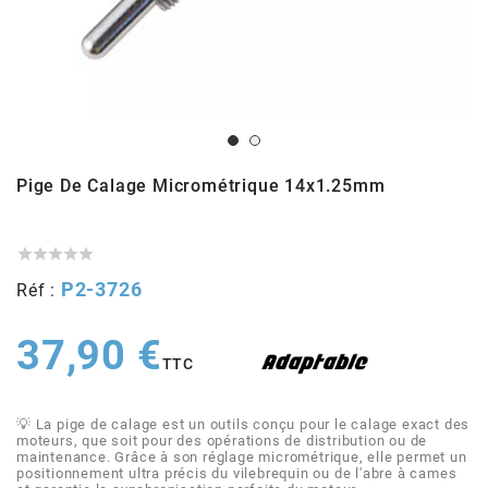
ADMISSION
ADMISSION
VISSERIE
ALLUMAGE
STICKERS
2
ECHAPPEMENT
ALLUMAGE
CARROSSERIE
EMBRAYAGE
2FAST
POSTE DE PILOTAGE
VARIATION
MOTEUR
TRANSMISSION
4
Pige De Calage Micrométrique 14x1.25mm
CHASSIS
TRANSMISSION
HAUT MOTEUR
REFROIDISSEMENT
4 STROKE PARTS





RESERVOIR
REFROIDISSEMENT
ECHAPPEMENT
RESERVOIR
P2-3726
Réf :
a
ECLAIRAGE
RESERVOIR
VILEBREQUIN
CARTER
37,90 €
ADAPTABLE
TTC
FREINAGE
PEDALIER
ADMISSION
DÉMARRAGE
ADX
💡 La pige de calage est un outils conçu pour le calage exact des
moteurs, que soit pour des opérations de distribution ou de
maintenance. Grâce à son réglage micrométrique, elle permet un
ROUE
POSTE DE PILOTAGE
ALLUMAGE
POSTE DE PILOTAGE
positionnement ultra précis du vilebrequin ou de l'abre à cames