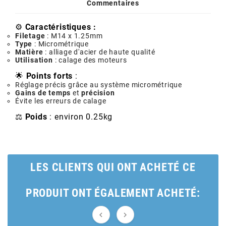
POSTE DE PILOTAGE
DERBI E3 ALL DAY
Commentaires
ARCHIVE
⚙️
Caractéristiques :
Filetage
: M14 x 1.25mm
Type
: Micrométrique
AREXONS
Matière
: alliage d'acier de haute qualité
Utilisation
: calage des moteurs
🌟
Points forts
:
ARIETE
Réglage précis grâce au système micrométrique
Gains de temps
et
précision
Évite les erreurs de calage
ARMLOCK
⚖️
Poids
: environ 0.25kg
ARTEIN
LES CLIENTS QUI ONT ACHETÉ CE
ARTEK
PRODUIT ONT ÉGALEMENT ACHETÉ:
ATHENA

