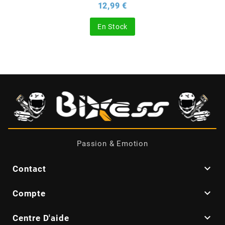
Prix
12,99 €
EBR
En Stock
ELRING
f
FACO
Passion & Emotion
FAG

Contact
FDM

Compte
FIVE

Centre D'aide