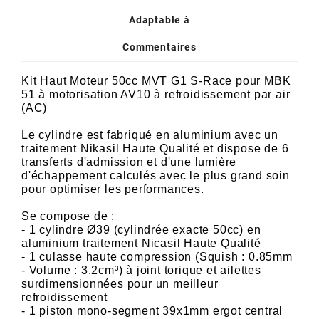
POSTE DE PILOTAGE
DERBI E3 ALL DAY
Adaptable à
ARCHIVE
Commentaires
AREXONS
Kit Haut Moteur 50cc MVT G1 S-Race pour MBK
51 à motorisation AV10 à refroidissement par air
ARIETE
(AC)
Le cylindre est fabriqué en aluminium avec un
traitement Nikasil Haute Qualité et dispose de 6
ARMLOCK
transferts d'admission et d'une lumière
d'échappement calculés avec le plus grand soin
pour optimiser les performances.
ARTEIN
Se compose de :
- 1 cylindre Ø39 (cylindrée exacte 50cc) en
ARTEK
aluminium traitement Nicasil Haute Qualité
- 1 culasse haute compression (Squish : 0.85mm
- Volume : 3.2cm³) à joint torique et ailettes
ATHENA
surdimensionnées pour un meilleur
refroidissement
- 1 piston mono-segment 39x1mm ergot central