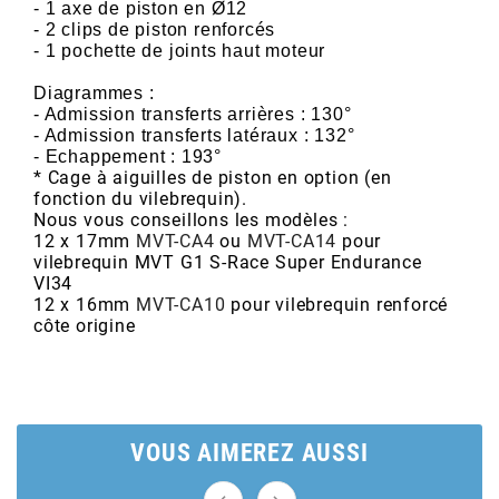
AUVRAY
- 1 axe de piston en Ø12
- 2 clips de piston renforcés
- 1 pochette de joints haut moteur
AVOC
Diagrammes :
- Admission transferts arrières : 130°
- Admission transferts latéraux : 132°
AXWIN
- Echappement : 193°
* Cage à aiguilles de piston en option (en
fonction du vilebrequin).
b
Nous vous conseillons les modèles :
12 x 17mm
MVT-CA4
ou
MVT-CA14
pour
vilebrequin MVT G1 S-Race Super Endurance
BANDO
VI34
12 x 16mm
MVT-CA10
pour vilebrequin renforcé
côte origine
BARIKIT
BCD
VOUS AIMEREZ AUSSI
BELGOM