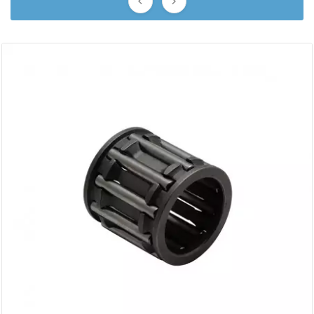


BERING
BETA MOTOS
BETA RACING
BIDALOT
BIHR
BIXESS
BOUCHET ENGINEERING