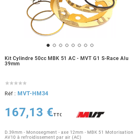
ADMISSION
ADMISSION
VISSERIE
ALLUMAGE
STICKERS
2
ECHAPPEMENT
ALLUMAGE
CARROSSERIE
EMBRAYAGE
2FAST
POSTE DE PILOTAGE
VARIATION
MOTEUR
TRANSMISSION
4
Kit Cylindre 50cc MBK 51 AC - MVT G1 S-Race Alu
CHASSIS
TRANSMISSION
HAUT MOTEUR
REFROIDISSEMENT
4 STROKE PARTS
39mm
RESERVOIR
REFROIDISSEMENT
ECHAPPEMENT
RESERVOIR

a




MVT-HM34
Réf :
ECLAIRAGE
RESERVOIR
VILEBREQUIN
CARTER
ADAPTABLE
167,13 €
FREINAGE
PEDALIER
ADMISSION
DÉMARRAGE
TTC
ADX
D.39mm - Monosegment - axe 12mm - MBK 51 Motorisation
ROUE
POSTE DE PILOTAGE
ALLUMAGE
POSTE DE PILOTAGE
AV10 à refroidissement par air (AC)