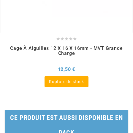
BRAIH
BRIDGESTONE
BRK





Cage À Aiguilles 12 X 16 X 16mm - MVT Grande
Charge
BUZZETTI
Prix
12,50 €
c
Rupture de stock
C4
CARENZI
CE PRODUIT EST AUSSI DISPONIBLE EN
CHAMPION
PACK