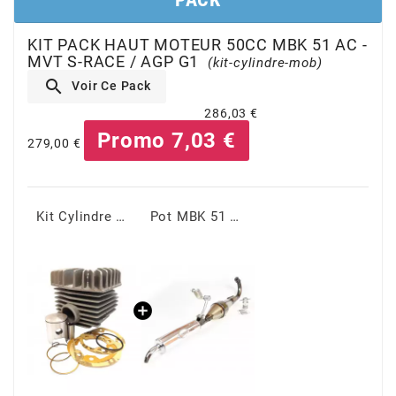
KIT PACK HAUT MOTEUR 50CC MBK 51 AC -
CHARVIN
MVT S-RACE / AGP G1
(kit-cylindre-mob)

Voir Ce Pack
CHOK
286,03 €
Promo 7,03 €
279,00 €
CIF
CL BRAKES
Kit Cylindre 50cc MBK 51 AC - MVT G1 S-Race Alu 39mm
Pot MBK 51 Bras Carré - AGP G1 Accordable
CONTI
COOCASE
CST TIRES