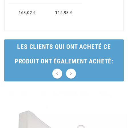
CYCLUS TOOLS
163,02 €
115,98 €
d
D.I.D
LES CLIENTS QUI ONT ACHETÉ CE
PRODUIT ONT ÉGALEMENT ACHETÉ:
DAYCO


DEESTONE
DELI TIRE
DELLORTO