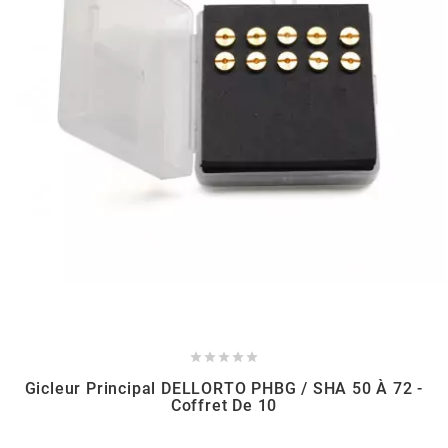
DERBI
DMP
DOMINO
DOPPLER
DR
DUNLOP





e
Gicleur Principal DELLORTO PHBG / SHA 50 À 72 -
Coffret De 10
EASYBOOST