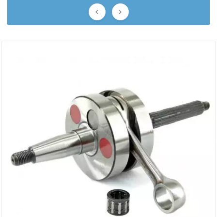
AUVRAY


AVOC
AXWIN
b
BANDO
BARIKIT
BCD
BELGOM