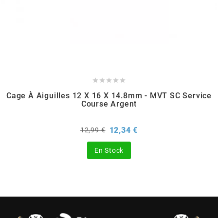
CHARVIN
CHOK





CIF
Cage À Aiguilles 12 X 16 X 14.8mm - MVT SC Service
Course Argent
CL BRAKES
Prix
Prix
12,34 €
12,99 €
de
CONTI
base
En Stock
COOCASE
CST TIRES