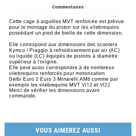
POSTE DE PILOTAGE
DERBI E3 ALL DAY
Commentaires
ARCHIVE
Cette cage à aiguilles MVT
renforcée
est prévue
pour le montage du piston sur les vilebrequins
AREXONS
possédant un pied de bielle de cette dimension.
Elle correspond aux dimensions
des scooters
ARIETE
Kymco / Piaggio à refroidissement par air (AC)
ou liquide (LC) équipés de pistons à diamètre
supérieur à l'origine.
ARMLOCK
Elle peut aussi correspondre à de nombreux
vilebrequins renforcés pour motorisation
Derbi
Minarelli
Euro 2
Euro 3
AM6
comme par
ARTEIN
les vilebrequins MVT
VI12
et
VI22
exemple
Merci de vérifier les dimensions avant
commande.
ARTEK
ATHENA
VOUS AIMEREZ AUSSI