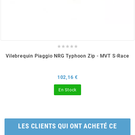
BERING
BETA MOTOS





BETA RACING
Vilebrequin Piaggio NRG Typhoon Zip - MVT S-Race
BIDALOT
Prix
102,16 €
BIHR
En Stock
BIXESS
BOUCHET ENGINEERING
LES CLIENTS QUI ONT ACHETÉ CE