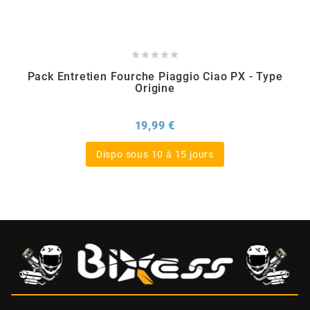
BERING





BETA MOTOS
Pack Entretien Fourche Piaggio Ciao PX - Type
Origine
BETA RACING
Prix
19,99 €
BIDALOT
Dispo sous 10 à 15 jours
BIHR
BIXESS
BOUCHET ENGINEERING