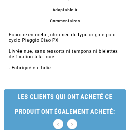
POSTE DE PILOTAGE
DERBI E3 ALL DAY
ARCHIVE
Adaptable à
Commentaires
AREXONS
Fourche en métal, chromée de type origine pour
cyclo Piaggio Ciao PX
ARIETE
Livrée nue, sans ressorts ni tampons ni bielettes
de fixation à la roue.
ARMLOCK
- Fabriqué en Italie
ARTEIN
LES CLIENTS QUI ONT ACHETÉ CE
ARTEK
PRODUIT ONT ÉGALEMENT ACHETÉ:
ATHENA

