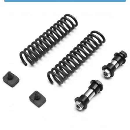
AUVRAY
AVOC
AXWIN
b
BANDO
BARIKIT
BCD
BELGOM