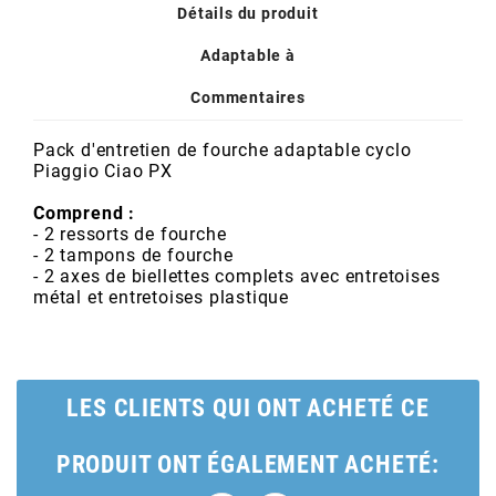
POSTE DE PILOTAGE
DERBI E3 ALL DAY
Détails du produit
ARCHIVE
Adaptable à
Commentaires
AREXONS
Pack d'entretien de fourche adaptable cyclo
ARIETE
Piaggio Ciao PX
Comprend :
ARMLOCK
- 2 ressorts de fourche
- 2 tampons de fourche
- 2 axes de biellettes complets avec entretoises
métal et entretoises plastique
ARTEIN
ARTEK
LES CLIENTS QUI ONT ACHETÉ CE
ATHENA
PRODUIT ONT ÉGALEMENT ACHETÉ: