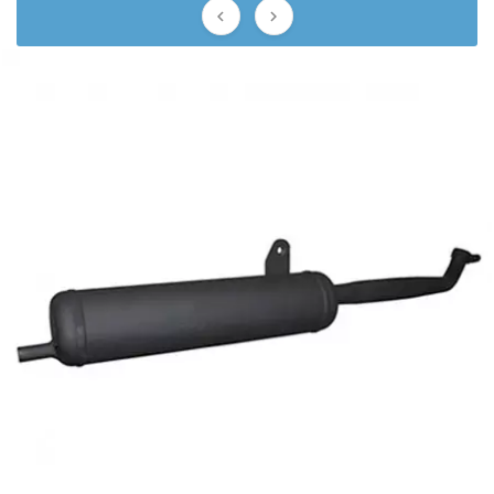
AUVRAY


AVOC
AXWIN
b
BANDO
BARIKIT
BCD
BELGOM