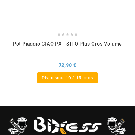
BERING
BETA MOTOS





Pot Piaggio CIAO PX - SITO Plus Gros Volume
BETA RACING
Prix
72,90 €
BIDALOT
Dispo sous 10 à 15 jours
BIHR
BIXESS
BOUCHET ENGINEERING