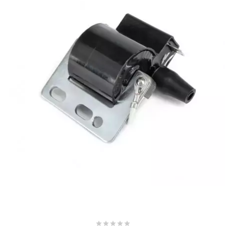
BRAIH
BRIDGESTONE
BRK
BUZZETTI
c
C4
CARENZI
CHAMPION




