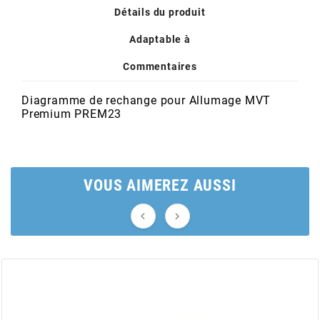
POSTE DE PILOTAGE
DERBI E3 ALL DAY
Détails du produit
ARCHIVE
Adaptable à
AREXONS
Commentaires
Diagramme de rechange pour Allumage MVT
ARIETE
Premium
PREM23
ARMLOCK
VOUS AIMEREZ AUSSI
ARTEIN


ARTEK
ATHENA