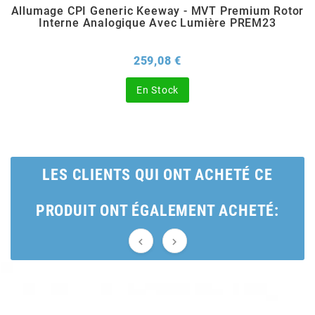
Allumage CPI Generic Keeway - MVT Premium Rotor
Interne Analogique Avec Lumière PREM23
BERING
Prix
259,08 €
BETA MOTOS
En Stock
BETA RACING
BIDALOT
LES CLIENTS QUI ONT ACHETÉ CE
BIHR
PRODUIT ONT ÉGALEMENT ACHETÉ:
BIXESS


BOUCHET ENGINEERING