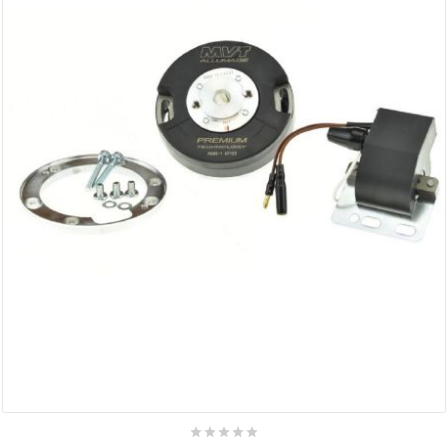
AUVRAY
AVOC
AXWIN
b
BANDO
BARIKIT
BCD
BELGOM




