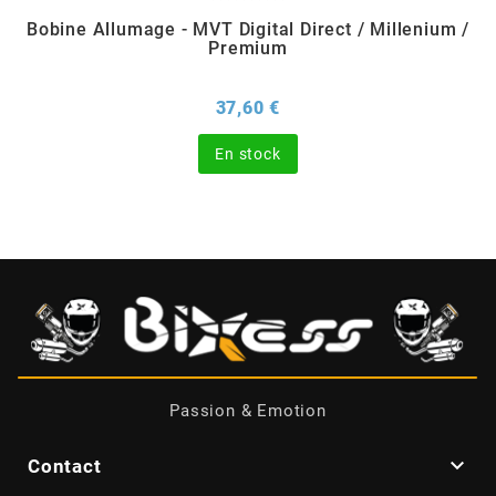
Bobine Allumage - MVT Digital Direct / Millenium /
Premium
CHARVIN
Prix
37,60 €
CHOK
En stock
CIF
CL BRAKES
CONTI
COOCASE
Passion & Emotion
CST TIRES

Contact