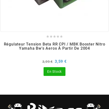
BRAIH
BRIDGESTONE
BRK





Régulateur Tension Beta RR CPI / MBK Booster Nitro
BUZZETTI
Yamaha Bw's Aerox À Partir De 2004
Prix
Prix
3,59 €
3,99 €
c
de
base
En Stock
C4
CARENZI
CHAMPION