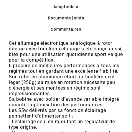
POSTE DE PILOTAGE
DERBI E3 ALL DAY
Adaptable à
ARCHIVE
Documents joints
AREXONS
Commentaires
Cet allumage électronique analogique à rotor
ARIETE
interne avec fonction éclairage a été conçu aussi
bien pour une utilisation quotidienne sportive que
pour la compétition.
ARMLOCK
Il procure de meilleures performances à tous les
régimes tout en gardant une excellente fiabilité.
Son rotor en aluminium étant particulièrement
ARTEIN
léger (250g) sa mise en rotation nécessite peu
d'énergie et ses montées en régime sont
impressionnantes.
ARTEK
Sa bobine avec boîtier d'avance variable intégré
garantit l'optimisation des performances.
Les 55w délivrés par sa fonction éclairage
ATHENA
permettent d'alimenter soit :
- L'éclairage seul en rajoutant un régulateur de
type origine.