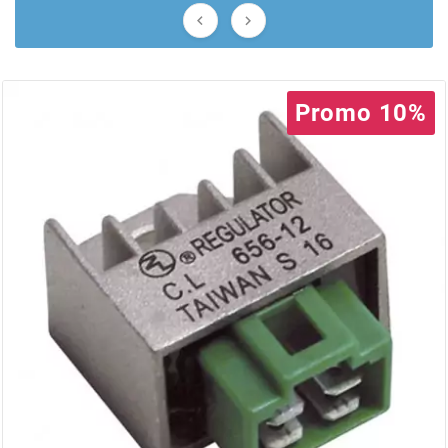


BERING
BETA MOTOS
Promo 10%
BETA RACING
BIDALOT
BIHR
BIXESS
BOUCHET ENGINEERING