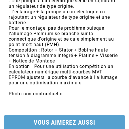
- Une pompe à eau électrique seule en rajoutant
AUVRAY
un régulateur de type origine.
- L'éclairage + la pompe à eau électrique en
rajoutant un régulateur de type origine et une
AVOC
batterie.
Pour le montage, pas de problème puisque
l'allumage Premium se branche sur la
AXWIN
connectique d'origine et se cale simplement au
point mort haut (PMH).
Composition : Rotor + Stator + Bobine haute
b
tension à diagramme intégré + Platine + Visserie
+ Notice de Montage
En option : Pour une utilisation compétition un
calculateur numérique multi-courbes MVT
BANDO
EPROM
ajustera la courbe d'avance à l'allumage
pour une optimisation maximale.
BARIKIT
Photo non contractuelle
BCD
VOUS AIMEREZ AUSSI
BELGOM