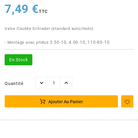
AFAM
7,49 €
CABLERIE
CHASSIS
VARIATION
CHASSIS
TTC
AGP
Valve Coudée Schrader (standard auto/moto)
STICKERS
FREINAGE
EMBRAYAGE
FREINAGE
AIRSAL
neus 3.50-10, 4.00-10, 110-80-10
- Montage avec p
BON PLAN
CABLERIE
TRANSMISSION
ECLAIRAGE
AJP
En Stock
MOTEUR SOLEX
ELECTRICITE
REFROIDISSEMENT
ELECTRICITE
ALGI
Quantité
PARTIE CYCLE SOLEX
RESERVOIR
CABLERIE
ALLPRO
Ajouter Au Panier
DEMARRAGE
CARROSSERIE
ALT-1
CARTER
AM6 ALL DAY
APRILIA