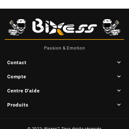
CYCLUS TOOLS
d
D.I.D
Passion & Emotion
DAYCO

Contact

Compte
DEESTONE

Centre D'aide
DELI TIRE

Produits
DELLORTO
© 2022- Bixess™ Tous droits réservés