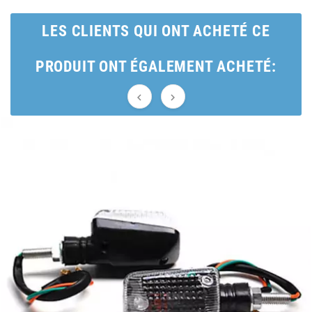
BRAIH
LES CLIENTS QUI ONT ACHETÉ CE
BRIDGESTONE
PRODUIT ONT ÉGALEMENT ACHETÉ:
BRK


BUZZETTI
c
C4
CARENZI
CHAMPION