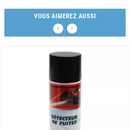
AUVRAY
VOUS AIMEREZ AUSSI
AVOC


AXWIN
b
BANDO
BARIKIT
BCD
BELGOM