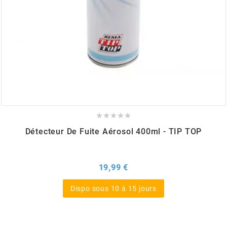
BERING
BETA MOTOS
BETA RACING
BIDALOT





Détecteur De Fuite Aérosol 400ml - TIP TOP
BIHR
Prix
19,99 €
BIXESS
Dispo sous 10 à 15 jours
BOUCHET ENGINEERING