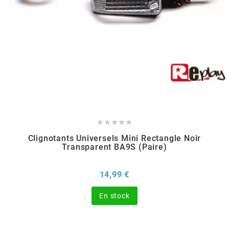
CHARVIN
CHOK
CIF
CL BRAKES





Clignotants Universels Mini Rectangle Noir
Transparent BA9S (paire)
CONTI
Prix
14,99 €
COOCASE
En stock
CST TIRES