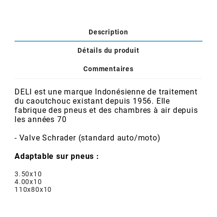
POSTE DE PILOTAGE
DERBI E3 ALL DAY
ARCHIVE
Description
AREXONS
Détails du produit
Commentaires
ARIETE
DELI est une marque Indonésienne de traitement
du caoutchouc existant depuis 1956. Elle
ARMLOCK
fabrique des pneus et des chambres à air depuis
les années 70
ARTEIN
- Valve
Schrader
(standard auto/moto)
Adaptable sur pneus :
ARTEK
3.50x10
4.00x10
ATHENA
110x80x10