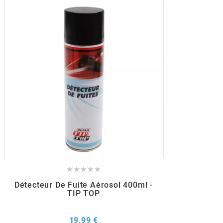
POSTE DE PILOTAGE
DERBI E3 ALL DAY
ARCHIVE
AREXONS
ARIETE
ARMLOCK
ARTEIN
ARTEK





Détecteur De Fuite Aérosol 400ml -
TIP TOP
ATHENA
Prix
19,99 €