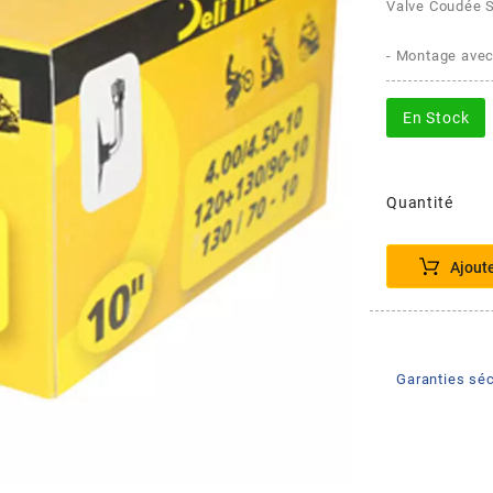
Valve Coudée S
- Montage avec
En Stock
Quantité
Ajout
Garanties séc