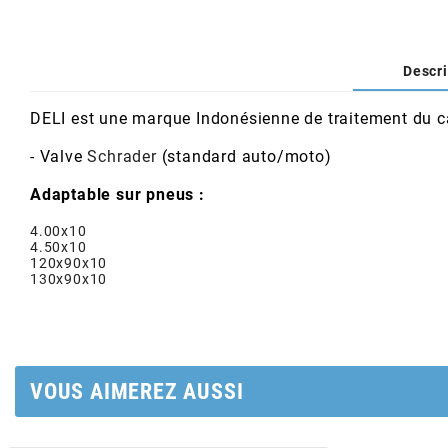
AFAM
CABLERIE
CHASSIS
VARIATION
CHASSIS
AGP
Descri
STICKERS
FREINAGE
EMBRAYAGE
FREINAGE
AIRSAL
DELI est une marque Indonésienne de traitement du c
BON PLAN
CABLERIE
TRANSMISSION
ECLAIRAGE
- Valve
Schrader
(standard auto/moto)
AJP
Adaptable sur pneus :
MOTEUR SOLEX
ELECTRICITE
REFROIDISSEMENT
ELECTRICITE
4.00x10
ALGI
4.50x10
120x90x10
PARTIE CYCLE SOLEX
RESERVOIR
CABLERIE
130x90x10
ALLPRO
DEMARRAGE
CARROSSERIE
ALT-1
VOUS AIMEREZ AUSSI
CARTER
AM6 ALL DAY
APRILIA