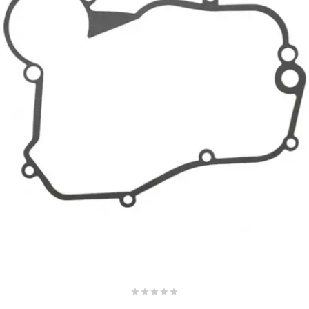
AUVRAY
AVOC
AXWIN
b
BANDO
BARIKIT
BCD





BELGOM