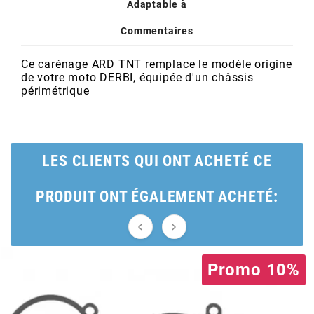
POSTE DE PILOTAGE
DERBI E3 ALL DAY
Adaptable à
ARCHIVE
Commentaires
AREXONS
Ce carénage ARD TNT remplace le modèle origine
de votre moto DERBI, équipée d'un châssis
périmétrique
ARIETE
ARMLOCK
LES CLIENTS QUI ONT ACHETÉ CE
ARTEIN
PRODUIT ONT ÉGALEMENT ACHETÉ:


ARTEK
Promo 10%
ATHENA