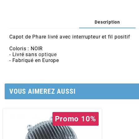
AFAM
CABLERIE
CHASSIS
VARIATION
CHASSIS
AGP
Description
STICKERS
FREINAGE
EMBRAYAGE
FREINAGE
AIRSAL
Capot de Phare livré avec interrupteur et fil positif
BON PLAN
CABLERIE
TRANSMISSION
ECLAIRAGE
Coloris : NOIR
- Livré sans
optique
AJP
- Fabriqué en Europe
MOTEUR SOLEX
ELECTRICITE
REFROIDISSEMENT
ELECTRICITE
ALGI
PARTIE CYCLE SOLEX
RESERVOIR
CABLERIE
VOUS AIMEREZ AUSSI
ALLPRO
DEMARRAGE
CARROSSERIE
ALT-1
Promo 10%
CARTER
AM6 ALL DAY
APRILIA