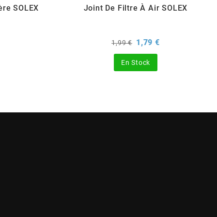
ière SOLEX
Joint De Filtre À Air SOLEX
rix
Prix
Prix
1,79 €
1,99 €
de
base
En Stock