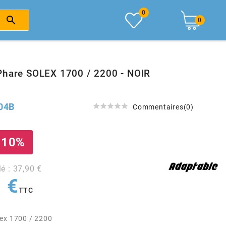
0

0
Phare SOLEX 1700 / 2200 - NOIR
04B





Commentaires(0)
 10%
lé : 37,90 €
 €
TTC
ex 1700 / 2200