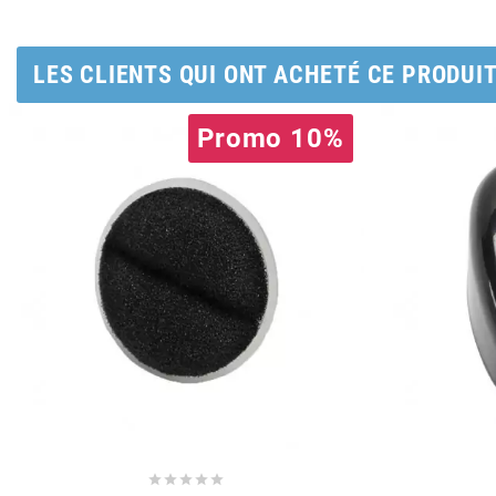
AUVRAY
AVOC
LES CLIENTS QUI ONT ACHETÉ CE PRODUI
Promo 10%
AXWIN
b
BANDO
BARIKIT
BCD
BELGOM




