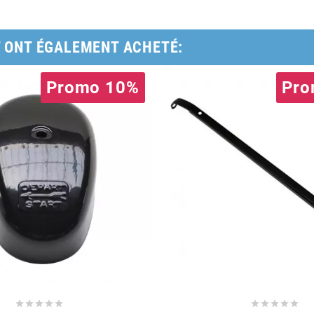
T ONT ÉGALEMENT ACHETÉ:
Promo 10%
Pro









