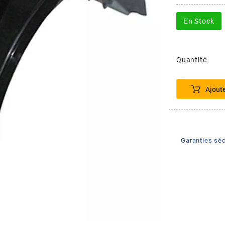
En Stock
Quantité
Ajout
Garanties séc