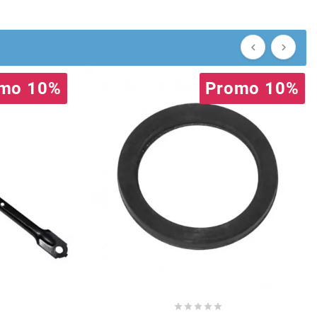


mo 10%
Promo 10%




