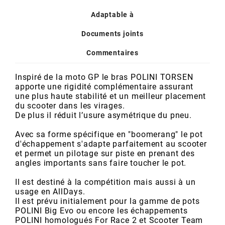
POSTE DE PILOTAGE
DERBI E3 ALL DAY
Adaptable à
ARCHIVE
Documents joints
AREXONS
Commentaires
ARIETE
Inspiré de la moto GP le bras POLINI TORSEN
apporte une rigidité complémentaire assurant
une plus haute stabilité et un meilleur placement
du scooter dans les virages.
ARMLOCK
De plus il réduit l’usure asymétrique du pneu.
Avec sa forme spécifique en "boomerang" le pot
ARTEIN
d'échappement s'adapte parfaitement au scooter
et permet un pilotage sur piste en prenant des
angles importants sans faire toucher le pot.
ARTEK
Il est destiné à la compétition mais aussi à un
usage en AllDays.
ATHENA
Il est prévu initialement pour la gamme de pots
POLINI Big Evo ou encore les échappements
POLINI homologués For Race 2 et Scooter Team