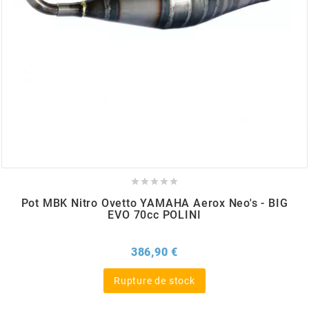
BERING
BETA MOTOS
BETA RACING
BIDALOT





BIHR
Pot MBK Nitro Ovetto YAMAHA Aerox Neo's - BIG
EVO 70cc POLINI
BIXESS
Prix
386,90 €
BOUCHET ENGINEERING
Rupture de stock