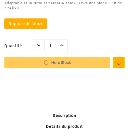
AFAM
Adaptable MBK Nitro et YAMAHA aerox - Livré une pièce + Kit de
Fixation
CABLERIE
CHASSIS
VARIATION
CHASSIS
AGP
Rupture de stock
STICKERS
FREINAGE
EMBRAYAGE
FREINAGE
AIRSAL
BON PLAN
CABLERIE
TRANSMISSION
ECLAIRAGE
Quantité
AJP
MOTEUR SOLEX
ELECTRICITE
REFROIDISSEMENT
ELECTRICITE
Hors Stock
ALGI
PARTIE CYCLE SOLEX
RESERVOIR
CABLERIE
ALLPRO
DEMARRAGE
CARROSSERIE
ALT-1
CARTER
AM6 ALL DAY
Description
APRILIA
Détails du produit