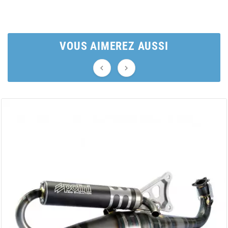
AUVRAY
AVOC
VOUS AIMEREZ AUSSI
AXWIN


b
BANDO
BARIKIT
BCD
BELGOM