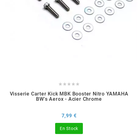
CHARVIN
CHOK
CIF
CL BRAKES





CONTI
Visserie Carter Kick MBK Booster Nitro YAMAHA
BW's Aerox - Acier Chrome
COOCASE
Prix
7,99 €
CST TIRES
En Stock