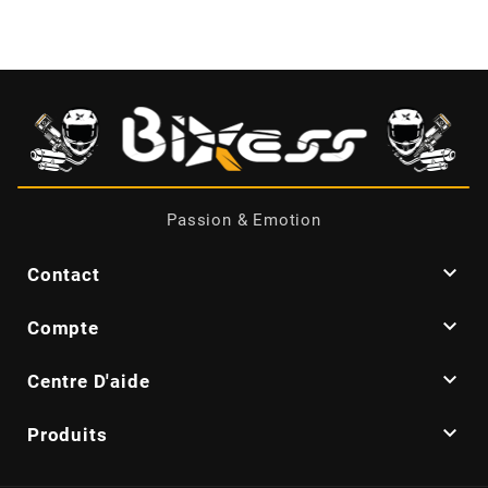
CYCLUS TOOLS
d
D.I.D
Passion & Emotion
DAYCO

Contact
DEESTONE

Compte
DELI TIRE

Centre D'aide
DELLORTO

Produits