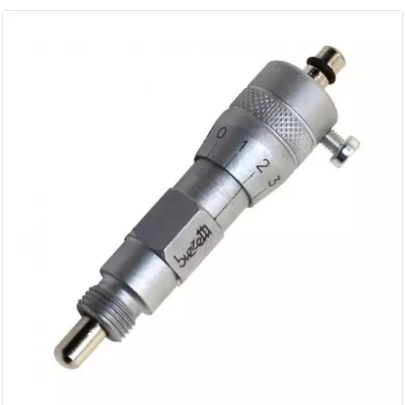
AUVRAY
AVOC
AXWIN
b
BANDO
BARIKIT
BCD
BELGOM