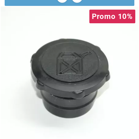
BRAIH
Promo 10%
BRIDGESTONE
BRK
BUZZETTI
c
C4
CARENZI
CHAMPION