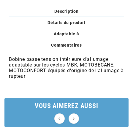
POSTE DE PILOTAGE
DERBI E3 ALL DAY
ARCHIVE
Description
Détails du produit
AREXONS
Adaptable à
ARIETE
Commentaires
Bobine basse tension intérieure d'allumage
ARMLOCK
adaptable sur les cyclos MBK, MOTOBECANE,
MOTOCONFORT équipés d'origine de l'allumage à
rupteur
ARTEIN
ARTEK
VOUS AIMEREZ AUSSI
ATHENA

